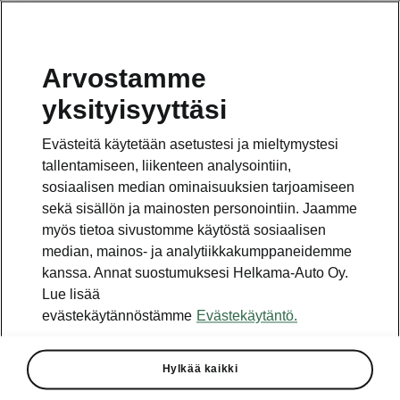
Arvostamme
Vaihde
yksityisyyttäsi
010 436 2000
Evästeitä käytetään asetustesi ja mieltymystesi
Kysymykset ja palaute
tallentamiseen, liikenteen analysointiin,
sosiaalisen median ominaisuuksien tarjoamiseen
sekä sisällön ja mainosten personointiin. Jaamme
myös tietoa sivustomme käytöstä sosiaalisen
median, mainos- ja analytiikkakumppaneidemme
kanssa. Annat suostumuksesi Helkama-Auto Oy.
Katso myös
Lue lisää
Rakenna Škoda
evästekäytännöstämme
Evästekäytäntö.
Jälleenmyyjät ja huolto
Hylkää kaikki
Heti vapaat Škoda-mallit