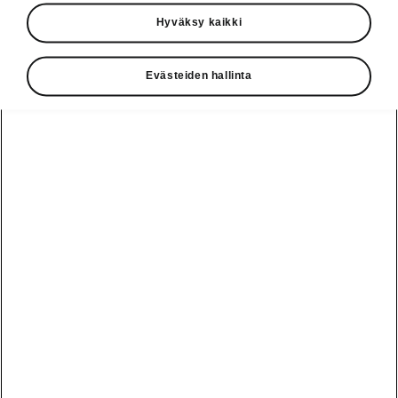
Käyttöohjeet
Hyväksy kaikki
Škoda Shop
Evästeiden hallinta
Edut
Käyttöohjeet
Osta Škoda
Avustinjärjestelmät
Näytä
Škoda
verkossa
kaikki
automallit
Entä jos oletkin
Škoda
jo perillä?
Yksityisleasing
Sähköautot ja
Peaq
hybridit
Rekrytointi
Škodan
Epiq
Vakuutus
Sähköautot ja
Ota yhteyttä
hybridit
Elroq
Joustava
Historia
Ladattavat
Enyaq
Škoda
hybridit
Huolenpitosopimus
Vastuullisuus
Enyaq Coupé
Vinkkejä
Avustinjärjestelmät
Tietoa akuista