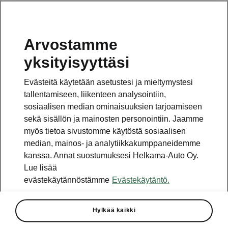
Arvostamme
Vaihde
yksityisyyttäsi
010 436 2000
Evästeitä käytetään asetustesi ja mieltymystesi
Kysymykset ja palaute
tallentamiseen, liikenteen analysointiin,
sosiaalisen median ominaisuuksien tarjoamiseen
sekä sisällön ja mainosten personointiin. Jaamme
myös tietoa sivustomme käytöstä sosiaalisen
median, mainos- ja analytiikkakumppaneidemme
kanssa. Annat suostumuksesi Helkama-Auto Oy.
Katso myös
Lue lisää
Rakenna Škoda
evästekäytännöstämme
Evästekäytäntö.
Jälleenmyyjät ja huolto
Hylkää kaikki
Heti vapaat Škoda-mallit