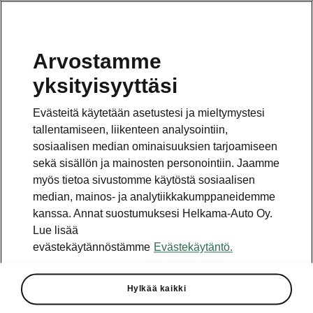
Arvostamme
Vaihde
yksityisyyttäsi
010 436 2000
Evästeitä käytetään asetustesi ja mieltymystesi
Kysymykset ja palaute
tallentamiseen, liikenteen analysointiin,
sosiaalisen median ominaisuuksien tarjoamiseen
sekä sisällön ja mainosten personointiin. Jaamme
myös tietoa sivustomme käytöstä sosiaalisen
median, mainos- ja analytiikkakumppaneidemme
kanssa. Annat suostumuksesi Helkama-Auto Oy.
Katso myös
Lue lisää
Rakenna Škoda
evästekäytännöstämme
Evästekäytäntö.
Jälleenmyyjät ja huolto
Hylkää kaikki
Heti vapaat Škoda-mallit