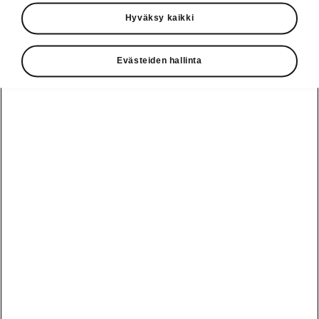
Käyttöohjeet
Hyväksy kaikki
Škoda Shop
Evästeiden hallinta
Edut
Käyttöohjeet
Osta Škoda
Avustinjärjestelmät
Näytä
Škoda
verkossa
kaikki
automallit
Entä jos oletkin
Škoda
jo perillä?
Yksityisleasing
Sähköautot ja
Peaq
hybridit
Rekrytointi
Škodan
Epiq
Vakuutus
Sähköautot ja
Ota yhteyttä
hybridit
Elroq
Joustava
Historia
Ladattavat
Enyaq
Škoda
hybridit
Huolenpitosopimus
Vastuullisuus
Enyaq Coupé
Vinkkejä
Avustinjärjestelmät
Tietoa akuista