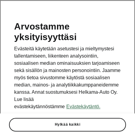
Arvostamme
Vaihde
yksityisyyttäsi
010 436 2000
Evästeitä käytetään asetustesi ja mieltymystesi
Kysymykset ja palaute
tallentamiseen, liikenteen analysointiin,
sosiaalisen median ominaisuuksien tarjoamiseen
sekä sisällön ja mainosten personointiin. Jaamme
myös tietoa sivustomme käytöstä sosiaalisen
median, mainos- ja analytiikkakumppaneidemme
kanssa. Annat suostumuksesi Helkama-Auto Oy.
Katso myös
Lue lisää
Rakenna Škoda
evästekäytännöstämme
Evästekäytäntö.
Jälleenmyyjät ja huolto
Hylkää kaikki
Heti vapaat Škoda-mallit