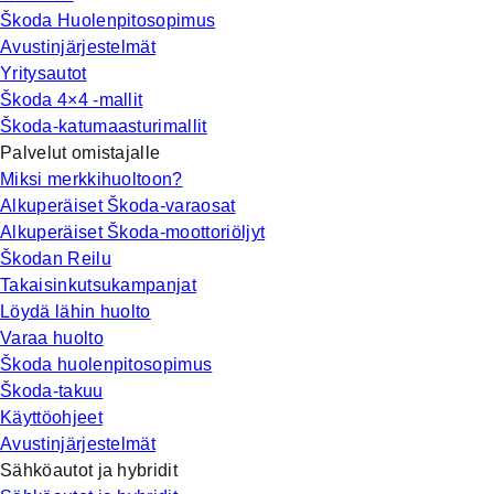
Škoda Huolenpitosopimus
Avustinjärjestelmät
Yritysautot
Škoda 4×4 -mallit
Škoda-katumaasturimallit
Palvelut omistajalle
Miksi merkkihuoltoon?
Alkuperäiset Škoda-varaosat
Alkuperäiset Škoda-moottoriöljyt
Škodan Reilu
Takaisinkutsukampanjat
Löydä lähin huolto
Varaa huolto
Škoda huolenpitosopimus
Škoda-takuu
Käyttöohjeet
Avustinjärjestelmät
Sähköautot ja hybridit