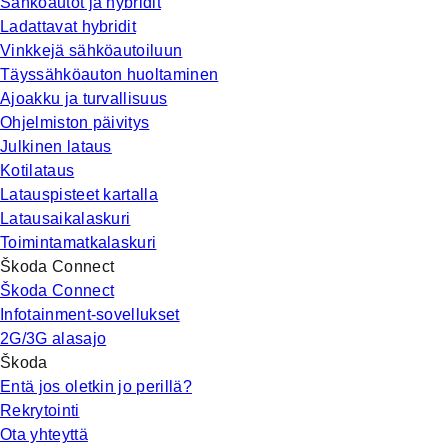
Sähköautot ja hybridit
Ladattavat hybridit
Vinkkejä sähköautoiluun
Täyssähköauton huoltaminen
Ajoakku ja turvallisuus
Ohjelmiston päivitys
Julkinen lataus
Kotilataus
Latauspisteet kartalla
Latausaikalaskuri
Toimintamatkalaskuri
Škoda Connect
Škoda Connect
Infotainment-sovellukset
2G/3G alasajo
Škoda
Entä jos oletkin jo perillä?
Rekrytointi
Ota yhteyttä