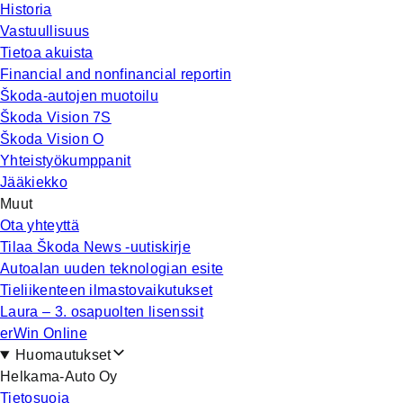
Historia
Vastuullisuus
Tietoa akuista
Financial and nonfinancial reportin
Škoda-autojen muotoilu
Škoda Vision 7S
Škoda Vision O
Yhteistyökumppanit
Jääkiekko
Muut
Ota yhteyttä
Tilaa Škoda News -uutiskirje
Autoalan uuden teknologian esite
Tieliikenteen ilmastovaikutukset
Laura – 3. osapuolten lisenssit
erWin Online
Huomautukset
Helkama-Auto Oy
Tietosuoja