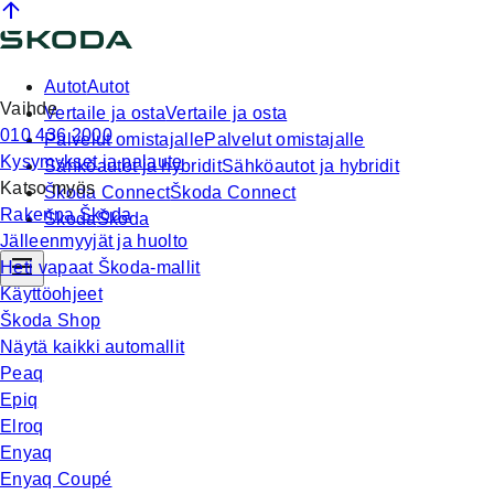
Autot
Autot
Vaihde
Vertaile ja osta
Vertaile ja osta
010 436 2000
Palvelut omistajalle
Palvelut omistajalle
Kysymykset ja palaute
Sähköautot ja hybridit
Sähköautot ja hybridit
Katso myös
Škoda Connect
Škoda Connect
Rakenna Škoda
Škoda
Škoda
Jälleenmyyjät ja huolto
Heti vapaat Škoda-mallit
Käyttöohjeet
Škoda Shop
Näytä kaikki automallit
Peaq
Epiq
Elroq
Enyaq
Enyaq Coupé