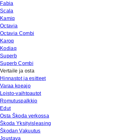
Fabia
Scala
Kamiq
Octavia
Octavia Combi
Karoq
Kodiaq
Superb
Superb Combi
Vertaile ja osta
Hinnastot ja esitteet
Varaa koeajo
Loisto-vaihtoautot
Romutuspalkkio
Edut
Osta Škoda verkossa
Škoda Yksityisleasing
Škodan Vakuutus
Joustava