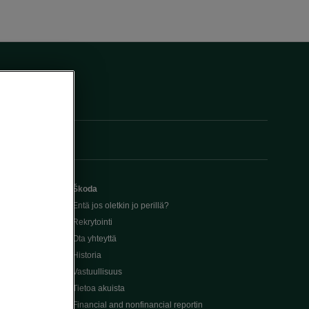
Škoda
Entä jos oletkin jo perillä?
Rekrytointi
Ota yhteyttä
Historia
Vastuullisuus
Tietoa akuista
Financial and nonfinancial reportin