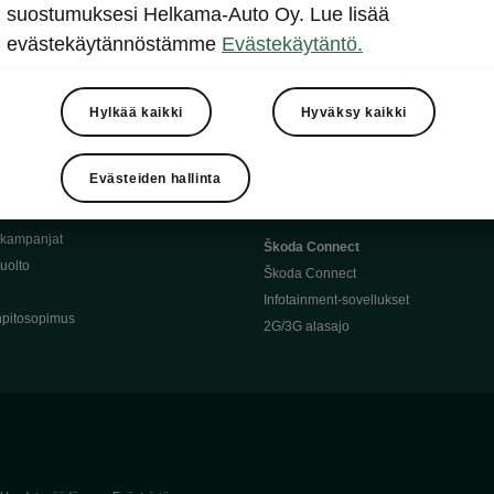
Täyssähköauton huoltaminen
suostumuksesi Helkama-Auto Oy. Lue lisää
llit
Ajoakku ja turvallisuus
evästekäytännöstämme
Evästekäytäntö.
asturimallit
Ohjelmiston päivitys
Julkinen lataus
tajalle
Kotilataus
Hylkää kaikki
Hyväksy kaikki
huoltoon?
Latauspisteet kartalla
 Škoda-varaosat
Latausaikalaskuri
Evästeiden hallinta
Škoda-moottoriöljyt
Toimintamatkalaskuri
ukampanjat
Škoda Connect
uolto
Škoda Connect
Infotainment-sovellukset
pitosopimus
2G/3G alasajo