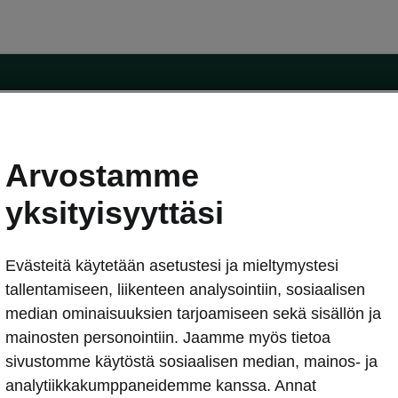
Arvostamme
oda-mallit
Käyttöohjeet
Škoda Shop
yksityisyyttäsi
Käyttöohjeet
Evästeitä käytetään asetustesi ja mieltymystesi
erkossa
Avustinjärjestelmät
sleasing
tallentamiseen, liikenteen analysointiin, sosiaalisen
utus
median ominaisuuksien tarjoamiseen sekä sisällön ja
Sähköautot ja hybridit
Sähköautot ja hybridit
mainosten personointiin. Jaamme myös tietoa
npitosopimus
Ladattavat hybridit
sivustomme käytöstä sosiaalisen median, mainos- ja
telmät
Vinkkejä sähköautoiluun
analytiikkakumppaneidemme kanssa. Annat