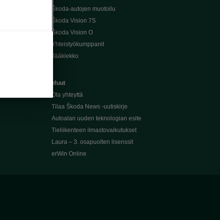
Škoda-autojen muotoilu
Škoda Vision 7S
Škoda Vision O
Yhteistyökumppanit
Jääkiekko
Muut
Ota yhteyttä
Tilaa Škoda News -uutiskirje
Autoalan uuden teknologian esite
Tieliikenteen ilmastovaikutukset
Laura – 3. osapuolten lisenssit
erWin Online