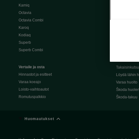
Kamiq
Škoda 4×4 -ma
Octavia
Škoda-katuma
Octavia Combi
Karoq
Palvelut omis
Kodiaq
Miksi merkki
Superb
Alkuperäiset
Superb Combi
Alkuperäiset 
Škodan Reilu
Vertaile ja osta
Takaisinkuts
Hinnastot ja esitteet
Löydä lähin h
Varaa koeajo
Varaa huolto
Loisto-vaihtoautot
Škoda huolen
Romutuspalkkio
Škoda-takuu
Huomautukset