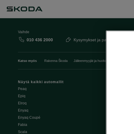
Vaihde
010 436 2000
Kysymykset ja palaute
Katso myös
Rakenna Škoda
Jälleenmyyjät ja huolto
Heti vapaat Šk
Näytä kaikki automallit
Edut
Peaq
Osta Škoda v
Epiq
Škoda Yksityi
Elroq
Škodan Vaku
Enyaq
Joustava
Enyaq Coupé
Škoda Huole
Fabia
Avustinjärjes
Scala
Yritysautot