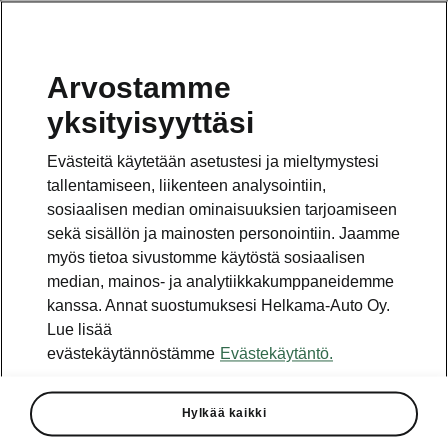
Arvostamme
Vaihde
yksityisyyttäsi
010 436 2000
Evästeitä käytetään asetustesi ja mieltymystesi
Kysymykset ja palaute
tallentamiseen, liikenteen analysointiin,
sosiaalisen median ominaisuuksien tarjoamiseen
sekä sisällön ja mainosten personointiin. Jaamme
myös tietoa sivustomme käytöstä sosiaalisen
median, mainos- ja analytiikkakumppaneidemme
kanssa. Annat suostumuksesi Helkama-Auto Oy.
Katso myös
Lue lisää
Rakenna Škoda
evästekäytännöstämme
Evästekäytäntö.
Jälleenmyyjät ja huolto
Hylkää kaikki
Heti vapaat Škoda-mallit