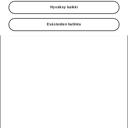
Käyttöohjeet
Hyväksy kaikki
Škoda Shop
Evästeiden hallinta
Edut
Käyttöohjeet
Osta Škoda
Avustinjärjestelmät
Näytä
Škoda
verkossa
kaikki
automallit
Entä jos oletkin
Škoda
jo perillä?
Yksityisleasing
Sähköautot ja
Peaq
hybridit
Rekrytointi
Škodan
Epiq
Vakuutus
Sähköautot ja
Ota yhteyttä
hybridit
Elroq
Joustava
Historia
Ladattavat
Enyaq
Škoda
hybridit
Huolenpitosopimus
Vastuullisuus
Enyaq Coupé
Vinkkejä
Avustinjärjestelmät
Tietoa akuista