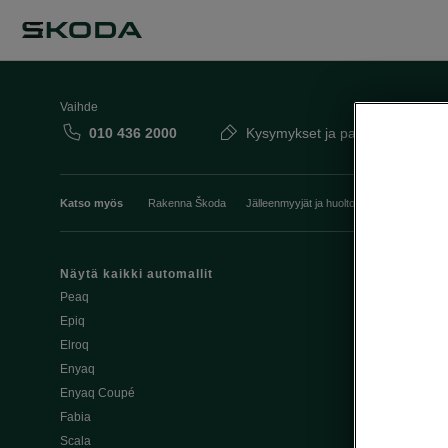
Vaihde
010 436 2000
Kysymykset ja palaute
Katso myös
Rakenna Škoda
Jälleenmyyjät ja huolto
Heti vapaat Šk
Näytä kaikki automallit
Edut
Peaq
Osta Škoda v
Epiq
Škoda Yksityi
Elroq
Škodan Vaku
Enyaq
Joustava
Enyaq Coupé
Škoda Huole
Fabia
Avustinjärjes
Scala
Yritysautot