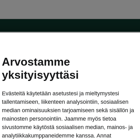
Arvostamme
oda-mallit
Käyttöohjeet
Škoda Shop
yksityisyyttäsi
Käyttöohjeet
Evästeitä käytetään asetustesi ja mieltymystesi
erkossa
Avustinjärjestelmät
sleasing
tallentamiseen, liikenteen analysointiin, sosiaalisen
utus
median ominaisuuksien tarjoamiseen sekä sisällön ja
Sähköautot ja hybridit
Sähköautot ja hybridit
mainosten personointiin. Jaamme myös tietoa
npitosopimus
Ladattavat hybridit
sivustomme käytöstä sosiaalisen median, mainos- ja
telmät
Vinkkejä sähköautoiluun
analytiikkakumppaneidemme kanssa. Annat