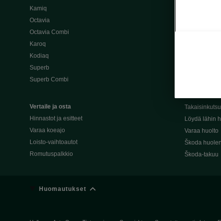
Kamiq
Škoda 4×4 -ma
Octavia
Škoda-katuma
Octavia Combi
Karoq
Palvelut omis
Kodiaq
Miksi merkki
Superb
Alkuperäiset
Superb Combi
Alkuperäiset 
Škodan Reilu
Vertaile ja osta
Takaisinkuts
Hinnastot ja esitteet
Löydä lähin h
Varaa koeajo
Varaa huolto
Loisto-vaihtoautot
Škoda huolen
Romutuspalkkio
Škoda-takuu
Huomautukset