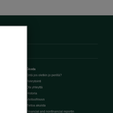
Škoda
Entä jos oletkin jo perillä?
Rekrytointi
Ota yhteyttä
Historia
Vastuullisuus
Tietoa akuista
Financial and nonfinancial reportin