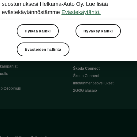
Täyssähköauton huoltaminen
suostumuksesi Helkama-Auto Oy. Lue lisää
llit
Ajoakku ja turvallisuus
evästekäytännöstämme
Evästekäytäntö.
asturimallit
Ohjelmiston päivitys
Julkinen lataus
tajalle
Kotilataus
Hylkää kaikki
Hyväksy kaikki
huoltoon?
Latauspisteet kartalla
 Škoda-varaosat
Latausaikalaskuri
Evästeiden hallinta
Škoda-moottoriöljyt
Toimintamatkalaskuri
ukampanjat
Škoda Connect
uolto
Škoda Connect
Infotainment-sovellukset
pitosopimus
2G/3G alasajo