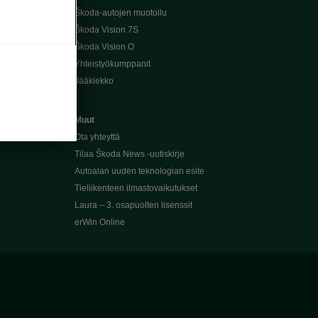
Škoda-autojen muotoilu
Škoda Vision 7S
Škoda Vision O
Yhteistyökumppanit
Jääkiekko
Muut
Ota yhteyttä
Tilaa Škoda News -uutiskirje
Autoalan uuden teknologian esite
Tieliikenteen ilmastovaikutukset
Laura – 3. osapuolten lisenssit
erWin Online