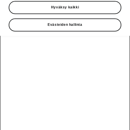
Käyttöohjeet
Hyväksy kaikki
Škoda Shop
Evästeiden hallinta
Edut
Käyttöohjeet
Osta Škoda
Avustinjärjestelmät
Näytä
Škoda
verkossa
kaikki
automallit
Entä jos oletkin
Škoda
jo perillä?
Yksityisleasing
Sähköautot ja
Peaq
hybridit
Rekrytointi
Škodan
Epiq
Vakuutus
Sähköautot ja
Ota yhteyttä
hybridit
Elroq
Joustava
Historia
Ladattavat
Enyaq
Škoda
hybridit
Huolenpitosopimus
Vastuullisuus
Enyaq Coupé
Vinkkejä
Avustinjärjestelmät
Tietoa akuista