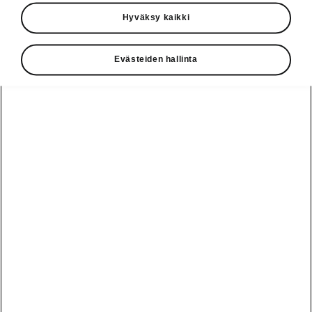
Käyttöohjeet
Hyväksy kaikki
Škoda Shop
Evästeiden hallinta
Edut
Käyttöohjeet
Osta Škoda
Avustinjärjestelmät
Näytä
Škoda
verkossa
kaikki
automallit
Entä jos oletkin
Škoda
jo perillä?
Yksityisleasing
Sähköautot ja
Peaq
hybridit
Rekrytointi
Škodan
Epiq
Vakuutus
Sähköautot ja
Ota yhteyttä
hybridit
Elroq
Joustava
Historia
Ladattavat
Enyaq
Škoda
hybridit
Huolenpitosopimus
Vastuullisuus
Enyaq Coupé
Vinkkejä
Avustinjärjestelmät
Tietoa akuista