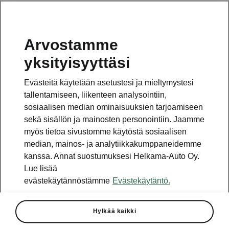
Arvostamme
Vaihde
yksityisyyttäsi
010 436 2000
Evästeitä käytetään asetustesi ja mieltymystesi
Kysymykset ja palaute
tallentamiseen, liikenteen analysointiin,
sosiaalisen median ominaisuuksien tarjoamiseen
sekä sisällön ja mainosten personointiin. Jaamme
myös tietoa sivustomme käytöstä sosiaalisen
median, mainos- ja analytiikkakumppaneidemme
kanssa. Annat suostumuksesi Helkama-Auto Oy.
Katso myös
Lue lisää
Rakenna Škoda
evästekäytännöstämme
Evästekäytäntö.
Jälleenmyyjät ja huolto
Hylkää kaikki
Heti vapaat Škoda-mallit