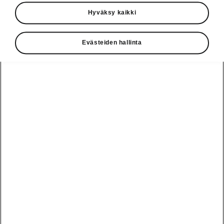
Käyttöohjeet
Hyväksy kaikki
Škoda Shop
Evästeiden hallinta
Edut
Käyttöohjeet
Osta Škoda
Avustinjärjestelmät
Näytä
Škoda
verkossa
kaikki
automallit
Entä jos oletkin
Škoda
jo perillä?
Yksityisleasing
Sähköautot ja
Peaq
hybridit
Rekrytointi
Škodan
Epiq
Vakuutus
Sähköautot ja
Ota yhteyttä
hybridit
Elroq
Joustava
Historia
Ladattavat
Enyaq
Škoda
hybridit
Huolenpitosopimus
Vastuullisuus
Enyaq Coupé
Vinkkejä
Avustinjärjestelmät
Tietoa akuista