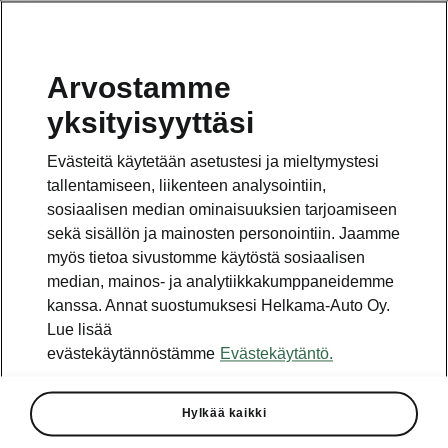
Arvostamme
Vaihde
yksityisyyttäsi
010 436 2000
Evästeitä käytetään asetustesi ja mieltymystesi
Kysymykset ja palaute
tallentamiseen, liikenteen analysointiin,
sosiaalisen median ominaisuuksien tarjoamiseen
sekä sisällön ja mainosten personointiin. Jaamme
myös tietoa sivustomme käytöstä sosiaalisen
median, mainos- ja analytiikkakumppaneidemme
kanssa. Annat suostumuksesi Helkama-Auto Oy.
Katso myös
Lue lisää
Rakenna Škoda
evästekäytännöstämme
Evästekäytäntö.
Jälleenmyyjät ja huolto
Hylkää kaikki
Heti vapaat Škoda-mallit