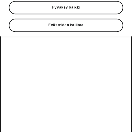
Käyttöohjeet
Hyväksy kaikki
Škoda Shop
Evästeiden hallinta
Edut
Käyttöohjeet
Osta Škoda
Avustinjärjestelmät
Näytä
Škoda
verkossa
kaikki
automallit
Entä jos oletkin
Škoda
jo perillä?
Yksityisleasing
Sähköautot ja
Peaq
hybridit
Rekrytointi
Škodan
Epiq
Vakuutus
Sähköautot ja
Ota yhteyttä
hybridit
Elroq
Joustava
Historia
Ladattavat
Enyaq
Škoda
hybridit
Huolenpitosopimus
Vastuullisuus
Enyaq Coupé
Vinkkejä
Avustinjärjestelmät
Tietoa akuista