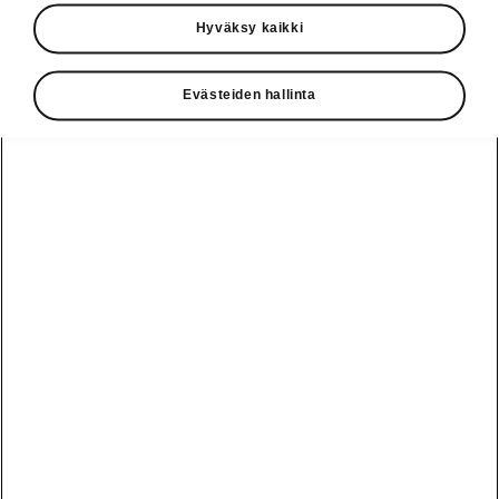
Käyttöohjeet
Hyväksy kaikki
Škoda Shop
Evästeiden hallinta
Edut
Käyttöohjeet
Osta Škoda
Avustinjärjestelmät
Näytä
Škoda
verkossa
kaikki
automallit
Entä jos oletkin
Škoda
jo perillä?
Yksityisleasing
Sähköautot ja
Peaq
hybridit
Rekrytointi
Škodan
Epiq
Vakuutus
Sähköautot ja
Ota yhteyttä
hybridit
Elroq
Joustava
Historia
Ladattavat
Enyaq
Škoda
hybridit
Huolenpitosopimus
Vastuullisuus
Enyaq Coupé
Vinkkejä
Avustinjärjestelmät
Tietoa akuista