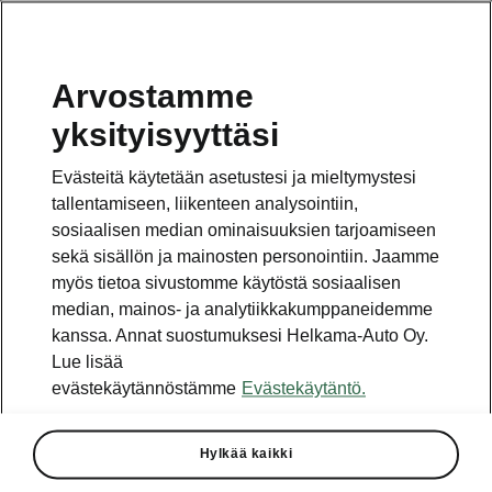
Arvostamme
Vaihde
yksityisyyttäsi
010 436 2000
Evästeitä käytetään asetustesi ja mieltymystesi
Kysymykset ja palaute
tallentamiseen, liikenteen analysointiin,
sosiaalisen median ominaisuuksien tarjoamiseen
sekä sisällön ja mainosten personointiin. Jaamme
myös tietoa sivustomme käytöstä sosiaalisen
median, mainos- ja analytiikkakumppaneidemme
kanssa. Annat suostumuksesi Helkama-Auto Oy.
Katso myös
Lue lisää
Rakenna Škoda
evästekäytännöstämme
Evästekäytäntö.
Jälleenmyyjät ja huolto
Hylkää kaikki
Heti vapaat Škoda-mallit