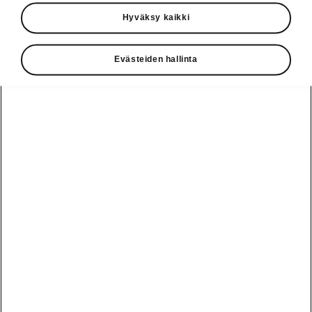
Käyttöohjeet
Hyväksy kaikki
Škoda Shop
Evästeiden hallinta
Edut
Käyttöohjeet
Osta Škoda
Avustinjärjestelmät
Näytä
Škoda
verkossa
kaikki
automallit
Entä jos oletkin
Škoda
jo perillä?
Yksityisleasing
Sähköautot ja
Peaq
hybridit
Rekrytointi
Škodan
Epiq
Vakuutus
Sähköautot ja
Ota yhteyttä
hybridit
Elroq
Joustava
Historia
Ladattavat
Enyaq
Škoda
hybridit
Huolenpitosopimus
Vastuullisuus
Enyaq Coupé
Vinkkejä
Avustinjärjestelmät
Tietoa akuista