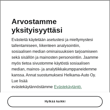
Arvostamme
Vaihde
yksityisyyttäsi
010 436 2000
Evästeitä käytetään asetustesi ja mieltymystesi
Kysymykset ja palaute
tallentamiseen, liikenteen analysointiin,
sosiaalisen median ominaisuuksien tarjoamiseen
sekä sisällön ja mainosten personointiin. Jaamme
myös tietoa sivustomme käytöstä sosiaalisen
median, mainos- ja analytiikkakumppaneidemme
kanssa. Annat suostumuksesi Helkama-Auto Oy.
Katso myös
Lue lisää
Rakenna Škoda
evästekäytännöstämme
Evästekäytäntö.
Jälleenmyyjät ja huolto
Hylkää kaikki
Heti vapaat Škoda-mallit