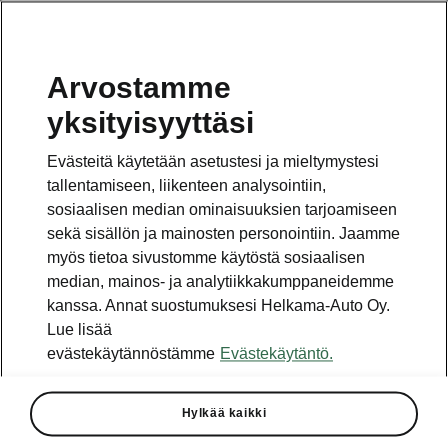
Arvostamme
Vaihde
yksityisyyttäsi
010 436 2000
Evästeitä käytetään asetustesi ja mieltymystesi
Kysymykset ja palaute
tallentamiseen, liikenteen analysointiin,
sosiaalisen median ominaisuuksien tarjoamiseen
sekä sisällön ja mainosten personointiin. Jaamme
myös tietoa sivustomme käytöstä sosiaalisen
median, mainos- ja analytiikkakumppaneidemme
kanssa. Annat suostumuksesi Helkama-Auto Oy.
Katso myös
Lue lisää
Rakenna Škoda
evästekäytännöstämme
Evästekäytäntö.
Jälleenmyyjät ja huolto
Hylkää kaikki
Heti vapaat Škoda-mallit