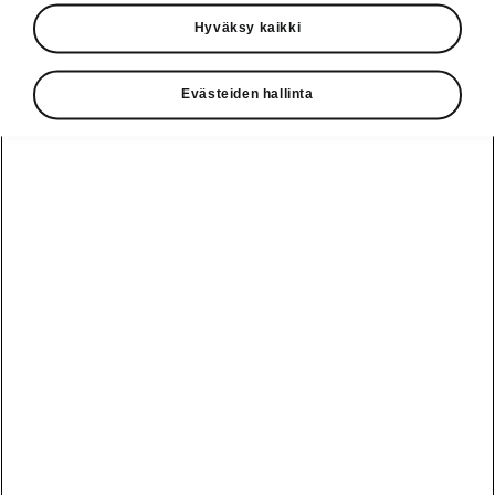
Käyttöohjeet
Hyväksy kaikki
Škoda Shop
Evästeiden hallinta
Edut
Käyttöohjeet
Osta Škoda
Avustinjärjestelmät
Näytä
Škoda
verkossa
kaikki
automallit
Entä jos oletkin
Škoda
jo perillä?
Yksityisleasing
Sähköautot ja
Peaq
hybridit
Rekrytointi
Škodan
Epiq
Vakuutus
Sähköautot ja
Ota yhteyttä
hybridit
Elroq
Joustava
Historia
Ladattavat
Enyaq
Škoda
hybridit
Huolenpitosopimus
Vastuullisuus
Enyaq Coupé
Vinkkejä
Avustinjärjestelmät
Tietoa akuista