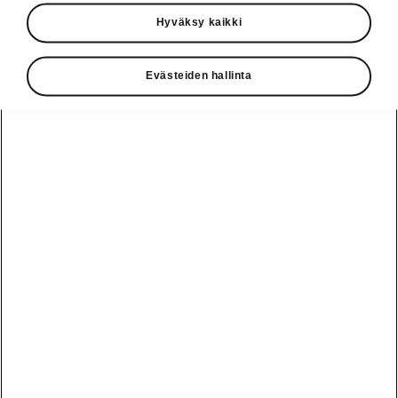
Käyttöohjeet
Hyväksy kaikki
Škoda Shop
Evästeiden hallinta
Edut
Käyttöohjeet
Osta Škoda
Avustinjärjestelmät
Näytä
Škoda
verkossa
kaikki
automallit
Entä jos oletkin
Škoda
jo perillä?
Yksityisleasing
Sähköautot ja
Peaq
hybridit
Rekrytointi
Škodan
Epiq
Vakuutus
Sähköautot ja
Ota yhteyttä
hybridit
Elroq
Joustava
Historia
Ladattavat
Enyaq
Škoda
hybridit
Huolenpitosopimus
Vastuullisuus
Enyaq Coupé
Vinkkejä
Avustinjärjestelmät
Tietoa akuista