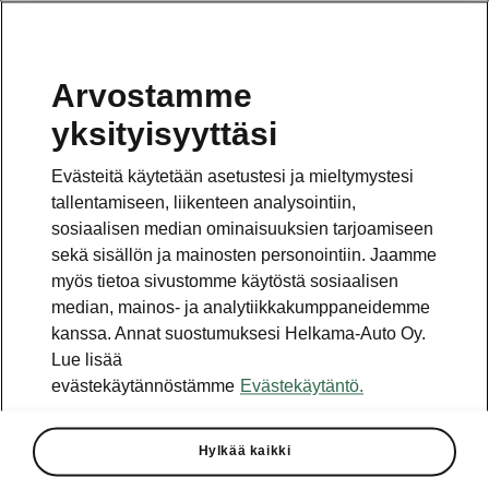
Arvostamme
Vaihde
yksityisyyttäsi
010 436 2000
Evästeitä käytetään asetustesi ja mieltymystesi
Kysymykset ja palaute
tallentamiseen, liikenteen analysointiin,
sosiaalisen median ominaisuuksien tarjoamiseen
sekä sisällön ja mainosten personointiin. Jaamme
myös tietoa sivustomme käytöstä sosiaalisen
median, mainos- ja analytiikkakumppaneidemme
kanssa. Annat suostumuksesi Helkama-Auto Oy.
Katso myös
Lue lisää
Rakenna Škoda
evästekäytännöstämme
Evästekäytäntö.
Jälleenmyyjät ja huolto
Hylkää kaikki
Heti vapaat Škoda-mallit