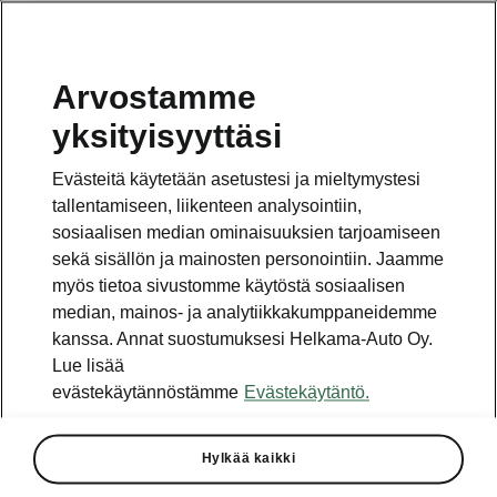
Arvostamme
Vaihde
yksityisyyttäsi
010 436 2000
Evästeitä käytetään asetustesi ja mieltymystesi
Kysymykset ja palaute
tallentamiseen, liikenteen analysointiin,
sosiaalisen median ominaisuuksien tarjoamiseen
sekä sisällön ja mainosten personointiin. Jaamme
myös tietoa sivustomme käytöstä sosiaalisen
median, mainos- ja analytiikkakumppaneidemme
kanssa. Annat suostumuksesi Helkama-Auto Oy.
Katso myös
Lue lisää
Rakenna Škoda
evästekäytännöstämme
Evästekäytäntö.
Jälleenmyyjät ja huolto
Hylkää kaikki
Heti vapaat Škoda-mallit