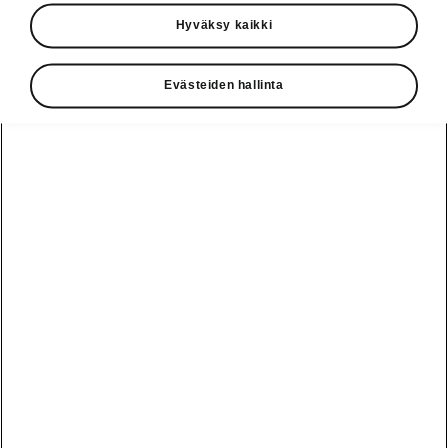
Käyttöohjeet
Hyväksy kaikki
Škoda Shop
Evästeiden hallinta
Edut
Käyttöohjeet
Osta Škoda
Avustinjärjestelmät
Näytä
Škoda
verkossa
kaikki
automallit
Entä jos oletkin
Škoda
jo perillä?
Yksityisleasing
Sähköautot ja
Peaq
hybridit
Rekrytointi
Škodan
Epiq
Vakuutus
Sähköautot ja
Ota yhteyttä
hybridit
Elroq
Joustava
Historia
Ladattavat
Enyaq
Škoda
hybridit
Huolenpitosopimus
Vastuullisuus
Enyaq Coupé
Vinkkejä
Avustinjärjestelmät
Tietoa akuista