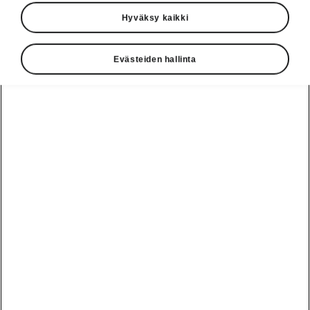
Hyväksy kaikki
Kieli
Evästeiden hallinta
Näytä
Valitse malli
NYKYISET
AI
New