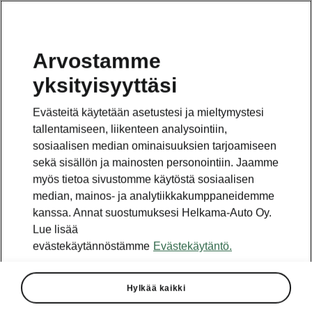
Arvostamme
yksityisyyttäsi
Evästeitä käytetään asetustesi ja mieltymystesi
tallentamiseen, liikenteen analysointiin,
Omistajan käsikirja
sosiaalisen median ominaisuuksien tarjoamiseen
sekä sisällön ja mainosten personointiin. Jaamme
myös tietoa sivustomme käytöstä sosiaalisen
median, mainos- ja analytiikkakumppaneidemme
kanssa. Annat suostumuksesi Helkama-Auto Oy.
Lue lisää
Anna VIN-valmistenumero
evästekäytännöstämme
Evästekäytäntö.
Hylkää kaikki
VIN-koodi