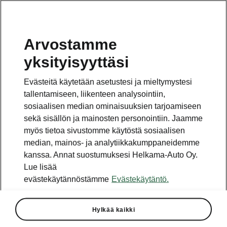
Arvostamme
SUOMI
yksityisyyttäsi
Evästeitä käytetään asetustesi ja mieltymystesi
tallentamiseen, liikenteen analysointiin,
sosiaalisen median ominaisuuksien tarjoamiseen
Näytä Škoda Connect -
sekä sisällön ja mainosten personointiin. Jaamme
myös tietoa sivustomme käytöstä sosiaalisen
palvelujen saatavuus
median, mainos- ja analytiikkakumppaneidemme
kanssa. Annat suostumuksesi Helkama-Auto Oy.
Lue lisää
Nähdäksesi palveluun liittyviä tietoja ja videoita, klikkaa
haluamaasi palvelua alla olevasta listasta.
evästekäytännöstämme
Evästekäytäntö.
Infotainment Online -palvelut
Hylkää kaikki
Online reitinlaskenta