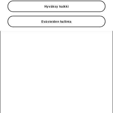
Hyväksy kaikki
Online määränpäiden tuonti
Evästeiden hallinta
Online liikennetiedot
Latausasemat
Gracenote
Online erikoiskohteiden haku
Online puheohjaus