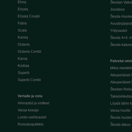
Elroq
Škodan Vaku
Enyaq
Joustava
Enyaq Coupé
Škoda Huole
Fabia
Avustinjärjes
Scala
Yritysautot
Kamiq
Škoda 4×4 -ma
Octavia
Škoda-katuma
Octavia Combi
Karoq
Palvelut omis
Kodiaq
Miksi merkki
Superb
Alkuperäiset
Superb Combi
Alkuperäiset 
Škodan Reilu
Vertaile ja osta
Takaisinkuts
Hinnastot ja esitteet
Löydä lähin h
Varaa koeajo
Varaa huolto
Loisto-vaihtoautot
Škoda huolen
Romutuspalkkio
Škoda-takuu