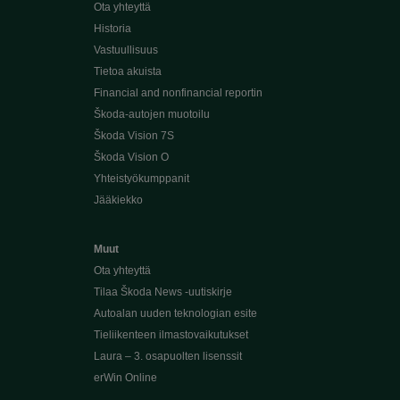
Ota yhteyttä
Historia
Vastuullisuus
Tietoa akuista
Financial and nonfinancial reportin
Škoda-autojen muotoilu
Škoda Vision 7S
Škoda Vision O
Yhteistyökumppanit
Jääkiekko
Muut
Ota yhteyttä
Tilaa Škoda News -uutiskirje
Autoalan uuden teknologian esite
Tieliikenteen ilmastovaikutukset
Laura – 3. osapuolten lisenssit
erWin Online