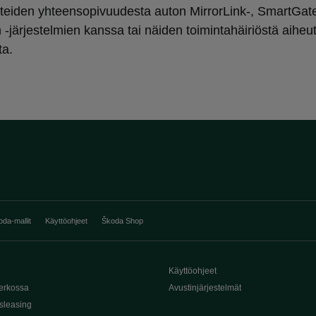
itteiden yhteensopivuudesta auton MirrorLink-, SmartGate
 -järjestelmien kanssa tai näiden toimintahäiriöstä aiheu
ta.
oda-mallit
Käyttöohjeet
Škoda Shop
Käyttöohjeet
erkossa
Avustinjärjestelmät
sleasing