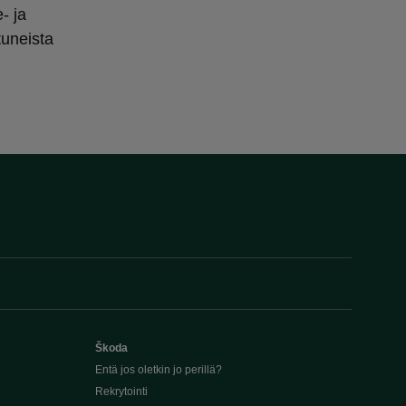
- ja
tuneista
Škoda
Entä jos oletkin jo perillä?
Rekrytointi