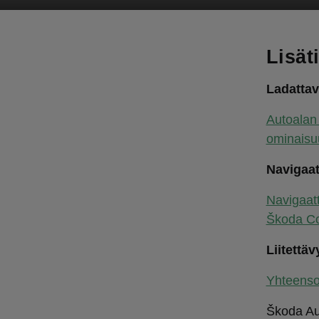
Lisäti
Ladattav
Autoalan 
ominaisu
Navigaat
Navigaatt
Škoda Con
Liitettäv
Yhteenso
Škoda Aut