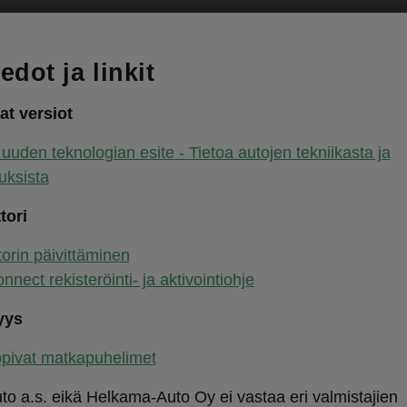
edot ja linkit
at versiot
uuden teknologian esite - Tietoa autojen tekniikasta ja
uksista
tori
orin päivittäminen
nect rekisteröinti- ja aktivointiohje
yys
pivat matkapuhelimet
o a.s. eikä Helkama-Auto Oy ei vastaa eri valmistajien