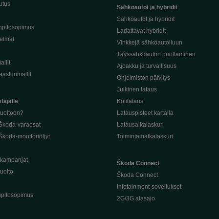
utus
Sähköautot ja hybridit
Sähköautot ja hybridit
npitosopimus
Ladattavat hybridit
telmät
Vinkkejä sähköautoiluun
Täyssähköauton huoltaminen
llit
Ajoakku ja turvallisuus
asturimallit
Ohjelmiston päivitys
Julkinen lataus
tajalle
Kotilataus
huoltoon?
Latauspisteet kartalla
 Škoda-varaosat
Latausaikalaskuri
Škoda-moottoriöljyt
Toimintamatkalaskuri
ukampanjat
Škoda Connect
uolto
Škoda Connect
Infotainment-sovellukset
pitosopimus
2G/3G alasajo