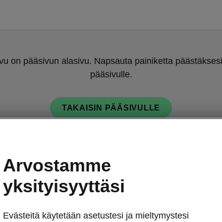
u on pääsivun alasivu. Napsauta painiketta päästäksesi
pääsivulle.
TAKAISIN PÄÄSIVULLE
Arvostamme
yksityisyyttäsi
Evästeitä käytetään asetustesi ja mieltymystesi