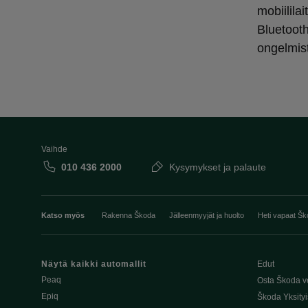
mobiilila
Bluetooth
ongelmis
Vaihde
010 436 2000
Kysymykset ja palaute
Katso myös
Rakenna Škoda
Jälleenmyyjät ja huolto
Heti vapaat Šk
Näytä kaikki automallit
Edut
Peaq
Osta Škoda v
Epiq
Škoda Yksityi