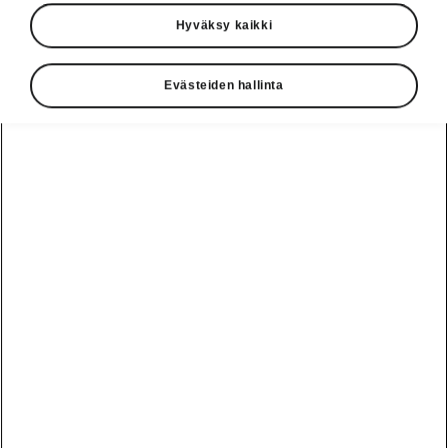
Hyväksy kaikki
Evästeiden hallinta
Vaivaton lataaminen
Lataaminen kotona
Superb iV:n ajoakku voidaan ladata kotona,
esimerkiksi yön yli, joko tavallisesta
kotitalouspistorasiasta
tai tehokkaammasta
kotilatausasemasta
. Kumpaankin