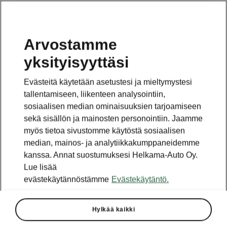
Arvostamme
yksityisyyttäsi
Tämä sivu on pääsivun alasivu. Napsauta painiketta
päästäksesi takaisin pääsivulle.
Evästeitä käytetään asetustesi ja mieltymystesi
tallentamiseen, liikenteen analysointiin,
Takaisin pääsivulle
sosiaalisen median ominaisuuksien tarjoamiseen
sekä sisällön ja mainosten personointiin. Jaamme
myös tietoa sivustomme käytöstä sosiaalisen
median, mainos- ja analytiikkakumppaneidemme
kanssa. Annat suostumuksesi Helkama-Auto Oy.
Lue lisää
evästekäytännöstämme
Evästekäytäntö.
Hylkää kaikki