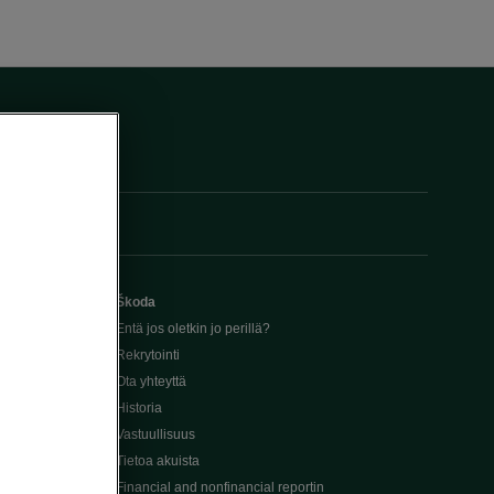
Škoda
Entä jos oletkin jo perillä?
Rekrytointi
Ota yhteyttä
Historia
Vastuullisuus
Tietoa akuista
Financial and nonfinancial reportin