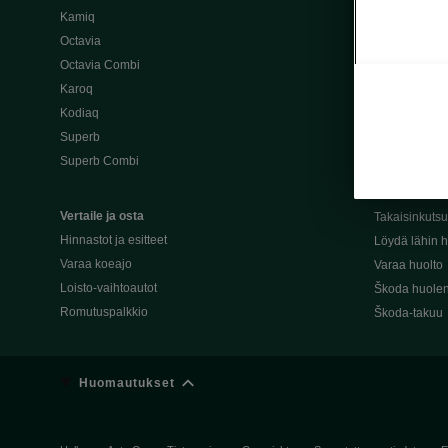
Kamiq
Škoda 4×4 -ma
Octavia
Škoda-katuma
Octavia Combi
Karoq
Palvelut omis
Kodiaq
Miksi merkki
Superb
Alkuperäiset
Superb Combi
Alkuperäiset 
Škodan Reilu
Vertaile ja osta
Takaisinkuts
Hinnastot ja esitteet
Löydä lähin h
Varaa koeajo
Varaa huolto
Loisto-vaihtoautot
Škoda huolen
Romutuspalkkio
Škoda-takuu
Huomautukset