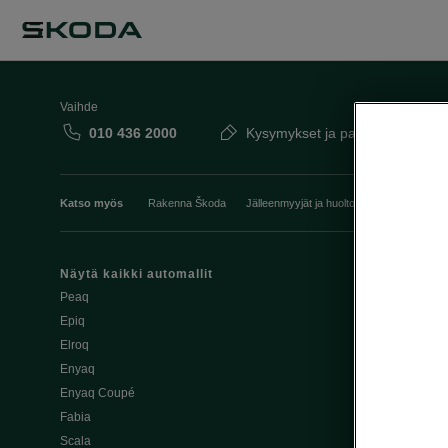
Vaihde
010 436 2000
Kysymykset ja palaute
Katso myös
Rakenna Škoda
Jälleenmyyjät ja huolto
Heti vapaat Šk
Näytä kaikki automallit
Edut
Peaq
Osta Škoda v
Epiq
Škoda Yksityi
Elroq
Škodan Vaku
Enyaq
Joustava
Enyaq Coupé
Škoda Huole
Fabia
Avustinjärjes
Scala
Yritysautot