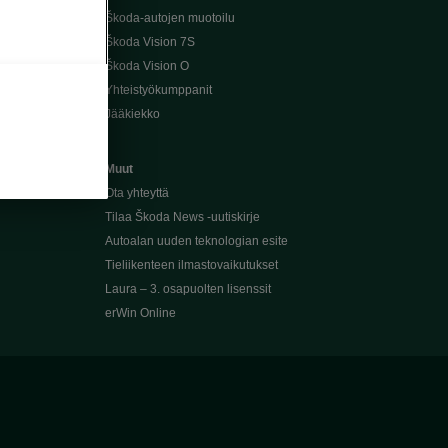
Škoda-autojen muotoilu
Škoda Vision 7S
Škoda Vision O
Yhteistyökumppanit
Jääkiekko
Muut
Ota yhteyttä
Tilaa Škoda News -uutiskirje
Autoalan uuden teknologian esite
Tieliikenteen ilmastovaikutukset
Laura – 3. osapuolten lisenssit
erWin Online