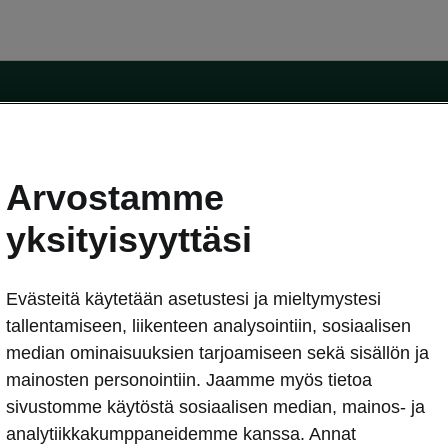
Arvostamme
oda-mallit
Käyttöohjeet
Škoda Shop
yksityisyyttäsi
Käyttöohjeet
Evästeitä käytetään asetustesi ja mieltymystesi
erkossa
Avustinjärjestelmät
sleasing
tallentamiseen, liikenteen analysointiin, sosiaalisen
utus
median ominaisuuksien tarjoamiseen sekä sisällön ja
Sähköautot ja hybridit
Sähköautot ja hybridit
mainosten personointiin. Jaamme myös tietoa
npitosopimus
Ladattavat hybridit
sivustomme käytöstä sosiaalisen median, mainos- ja
telmät
Vinkkejä sähköautoiluun
analytiikkakumppaneidemme kanssa. Annat