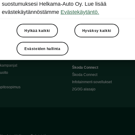
Täyssähköauton huoltaminen
suostumuksesi Helkama-Auto Oy. Lue lisää
llit
Ajoakku ja turvallisuus
evästekäytännöstämme
Evästekäytäntö.
asturimallit
Ohjelmiston päivitys
Julkinen lataus
tajalle
Kotilataus
Hylkää kaikki
Hyväksy kaikki
huoltoon?
Latauspisteet kartalla
 Škoda-varaosat
Latausaikalaskuri
Evästeiden hallinta
Škoda-moottoriöljyt
Toimintamatkalaskuri
ukampanjat
Škoda Connect
uolto
Škoda Connect
Infotainment-sovellukset
pitosopimus
2G/3G alasajo