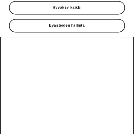
Käyttöohjeet
Hyväksy kaikki
Škoda Shop
Evästeiden hallinta
Edut
Käyttöohjeet
Osta Škoda
Avustinjärjestelmät
Näytä
Škoda
verkossa
kaikki
automallit
Entä jos oletkin
Škoda
jo perillä?
Yksityisleasing
Sähköautot ja
Peaq
hybridit
Rekrytointi
Škodan
Epiq
Vakuutus
Sähköautot ja
Ota yhteyttä
hybridit
Elroq
Joustava
Historia
Ladattavat
Enyaq
Škoda
hybridit
Huolenpitosopimus
Vastuullisuus
Enyaq Coupé
Vinkkejä
Avustinjärjestelmät
Tietoa akuista