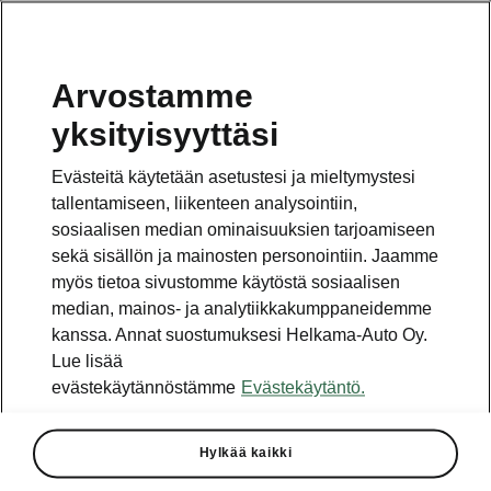
Arvostamme
Vaihde
yksityisyyttäsi
010 436 2000
Evästeitä käytetään asetustesi ja mieltymystesi
Kysymykset ja palaute
tallentamiseen, liikenteen analysointiin,
sosiaalisen median ominaisuuksien tarjoamiseen
sekä sisällön ja mainosten personointiin. Jaamme
myös tietoa sivustomme käytöstä sosiaalisen
median, mainos- ja analytiikkakumppaneidemme
kanssa. Annat suostumuksesi Helkama-Auto Oy.
Katso myös
Lue lisää
Rakenna Škoda
evästekäytännöstämme
Evästekäytäntö.
Jälleenmyyjät ja huolto
Hylkää kaikki
Heti vapaat Škoda-mallit