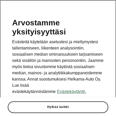
Arvostamme
Vaihde
yksityisyyttäsi
010 436 2000
Evästeitä käytetään asetustesi ja mieltymystesi
Kysymykset ja palaute
tallentamiseen, liikenteen analysointiin,
sosiaalisen median ominaisuuksien tarjoamiseen
sekä sisällön ja mainosten personointiin. Jaamme
myös tietoa sivustomme käytöstä sosiaalisen
median, mainos- ja analytiikkakumppaneidemme
kanssa. Annat suostumuksesi Helkama-Auto Oy.
Katso myös
Lue lisää
Rakenna Škoda
evästekäytännöstämme
Evästekäytäntö.
Jälleenmyyjät ja huolto
Hylkää kaikki
Heti vapaat Škoda-mallit