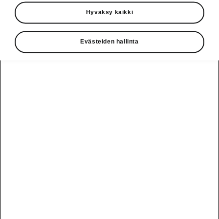
Käyttöohjeet
Hyväksy kaikki
Škoda Shop
Evästeiden hallinta
Edut
Käyttöohjeet
Osta Škoda
Avustinjärjestelmät
Näytä
Škoda
verkossa
kaikki
automallit
Entä jos oletkin
Škoda
jo perillä?
Yksityisleasing
Sähköautot ja
Peaq
hybridit
Rekrytointi
Škodan
Epiq
Vakuutus
Sähköautot ja
Ota yhteyttä
hybridit
Elroq
Joustava
Historia
Ladattavat
Enyaq
Škoda
hybridit
Huolenpitosopimus
Vastuullisuus
Enyaq Coupé
Vinkkejä
Avustinjärjestelmät
Tietoa akuista