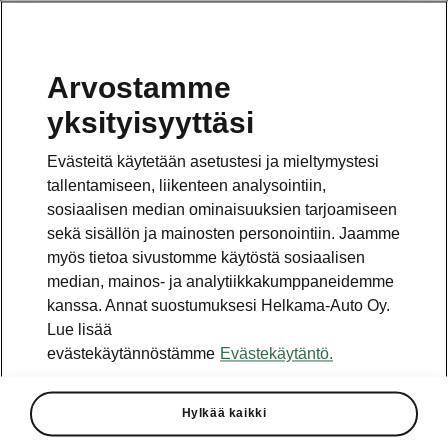
Arvostamme
Vaihde
yksityisyyttäsi
010 436 2000
Evästeitä käytetään asetustesi ja mieltymystesi
Kysymykset ja palaute
tallentamiseen, liikenteen analysointiin,
sosiaalisen median ominaisuuksien tarjoamiseen
sekä sisällön ja mainosten personointiin. Jaamme
myös tietoa sivustomme käytöstä sosiaalisen
median, mainos- ja analytiikkakumppaneidemme
kanssa. Annat suostumuksesi Helkama-Auto Oy.
Katso myös
Lue lisää
Rakenna Škoda
evästekäytännöstämme
Evästekäytäntö.
Jälleenmyyjät ja huolto
Hylkää kaikki
Heti vapaat Škoda-mallit