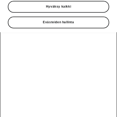
Käyttöohjeet
Hyväksy kaikki
Škoda Shop
Evästeiden hallinta
Edut
Käyttöohjeet
Osta Škoda
Avustinjärjestelmät
Näytä
Škoda
verkossa
kaikki
automallit
Entä jos oletkin
Škoda
jo perillä?
Yksityisleasing
Sähköautot ja
Peaq
hybridit
Rekrytointi
Škodan
Epiq
Vakuutus
Sähköautot ja
Ota yhteyttä
hybridit
Elroq
Joustava
Historia
Ladattavat
Enyaq
Škoda
hybridit
Huolenpitosopimus
Vastuullisuus
Enyaq Coupé
Vinkkejä
Avustinjärjestelmät
Tietoa akuista