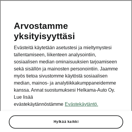
Arvostamme
Vaihde
yksityisyyttäsi
010 436 2000
Evästeitä käytetään asetustesi ja mieltymystesi
Kysymykset ja palaute
tallentamiseen, liikenteen analysointiin,
sosiaalisen median ominaisuuksien tarjoamiseen
sekä sisällön ja mainosten personointiin. Jaamme
myös tietoa sivustomme käytöstä sosiaalisen
median, mainos- ja analytiikkakumppaneidemme
kanssa. Annat suostumuksesi Helkama-Auto Oy.
Katso myös
Lue lisää
Rakenna Škoda
evästekäytännöstämme
Evästekäytäntö.
Jälleenmyyjät ja huolto
Hylkää kaikki
Heti vapaat Škoda-mallit