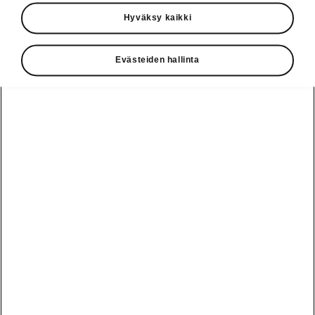
Käyttöohjeet
Hyväksy kaikki
Škoda Shop
Evästeiden hallinta
Edut
Käyttöohjeet
Osta Škoda
Avustinjärjestelmät
Näytä
Škoda
verkossa
kaikki
automallit
Entä jos oletkin
Škoda
jo perillä?
Yksityisleasing
Sähköautot ja
Peaq
hybridit
Rekrytointi
Škodan
Epiq
Vakuutus
Sähköautot ja
Ota yhteyttä
hybridit
Elroq
Joustava
Historia
Ladattavat
Enyaq
Škoda
hybridit
Huolenpitosopimus
Vastuullisuus
Enyaq Coupé
Vinkkejä
Avustinjärjestelmät
Tietoa akuista