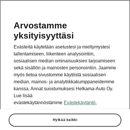
Arvostamme
Vaihde
yksityisyyttäsi
010 436 2000
Evästeitä käytetään asetustesi ja mieltymystesi
Kysymykset ja palaute
tallentamiseen, liikenteen analysointiin,
sosiaalisen median ominaisuuksien tarjoamiseen
sekä sisällön ja mainosten personointiin. Jaamme
myös tietoa sivustomme käytöstä sosiaalisen
median, mainos- ja analytiikkakumppaneidemme
kanssa. Annat suostumuksesi Helkama-Auto Oy.
Katso myös
Lue lisää
Rakenna Škoda
evästekäytännöstämme
Evästekäytäntö.
Jälleenmyyjät ja huolto
Hylkää kaikki
Heti vapaat Škoda-mallit