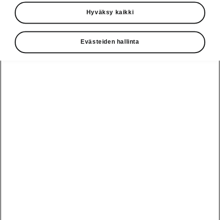
Käyttöohjeet
Hyväksy kaikki
Škoda Shop
Evästeiden hallinta
Edut
Käyttöohjeet
Osta Škoda
Avustinjärjestelmät
Näytä
Škoda
verkossa
kaikki
automallit
Entä jos oletkin
Škoda
jo perillä?
Yksityisleasing
Sähköautot ja
Peaq
hybridit
Rekrytointi
Škodan
Epiq
Vakuutus
Sähköautot ja
Ota yhteyttä
hybridit
Elroq
Joustava
Historia
Ladattavat
Enyaq
Škoda
hybridit
Huolenpitosopimus
Vastuullisuus
Enyaq Coupé
Vinkkejä
Avustinjärjestelmät
Tietoa akuista