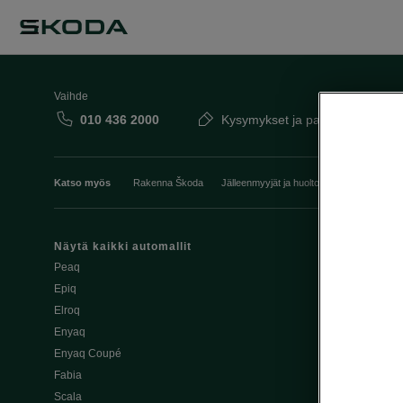
Vaihde
010 436 2000
Kysymykset ja palaute
Katso myös
Rakenna Škoda
Jälleenmyyjät ja huolto
Heti vapaat Šk
Näytä kaikki automallit
Edut
Peaq
Osta Škoda v
Epiq
Škoda Yksityi
Elroq
Škodan Vaku
Enyaq
Joustava
Enyaq Coupé
Škoda Huole
Fabia
Avustinjärjes
Scala
Yritysautot