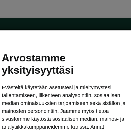
Arvostamme
oda-mallit
Käyttöohjeet
Škoda Shop
yksityisyyttäsi
Käyttöohjeet
Evästeitä käytetään asetustesi ja mieltymystesi
erkossa
Avustinjärjestelmät
sleasing
tallentamiseen, liikenteen analysointiin, sosiaalisen
utus
median ominaisuuksien tarjoamiseen sekä sisällön ja
Sähköautot ja hybridit
Sähköautot ja hybridit
mainosten personointiin. Jaamme myös tietoa
npitosopimus
Ladattavat hybridit
sivustomme käytöstä sosiaalisen median, mainos- ja
telmät
Vinkkejä sähköautoiluun
analytiikkakumppaneidemme kanssa. Annat