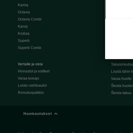
Kamiq
Škoda 4×4 -ma
Octavia
Škoda-katuma
Octavia Combi
Karoq
Palvelut omis
Kodiaq
Miksi merkki
Superb
Alkuperäiset
Superb Combi
Alkuperäiset 
Škodan Reilu
Vertaile ja osta
Takaisinkuts
Hinnastot ja esitteet
Löydä lähin h
Varaa koeajo
Varaa huolto
Loisto-vaihtoautot
Škoda huolen
Romutuspalkkio
Škoda-takuu
Huomautukset