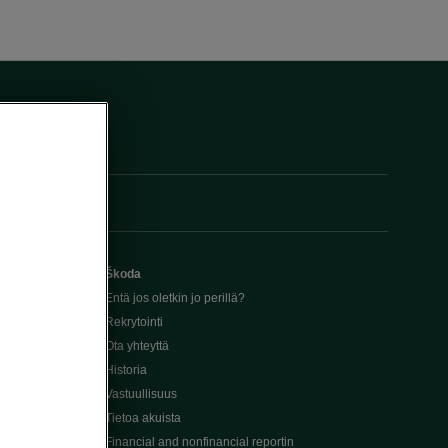
Škoda
Entä jos oletkin jo perillä?
Rekrytointi
Ota yhteyttä
Historia
Vastuullisuus
Tietoa akuista
Financial and nonfinancial reportin