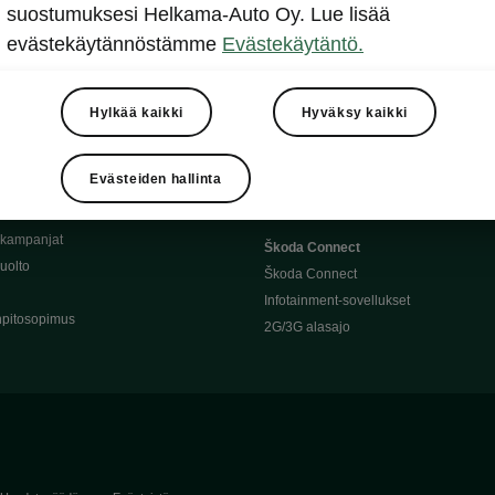
Täyssähköauton huoltaminen
suostumuksesi Helkama-Auto Oy. Lue lisää
llit
Ajoakku ja turvallisuus
evästekäytännöstämme
Evästekäytäntö.
asturimallit
Ohjelmiston päivitys
Julkinen lataus
tajalle
Kotilataus
Hylkää kaikki
Hyväksy kaikki
huoltoon?
Latauspisteet kartalla
 Škoda-varaosat
Latausaikalaskuri
Evästeiden hallinta
Škoda-moottoriöljyt
Toimintamatkalaskuri
ukampanjat
Škoda Connect
uolto
Škoda Connect
Infotainment-sovellukset
pitosopimus
2G/3G alasajo