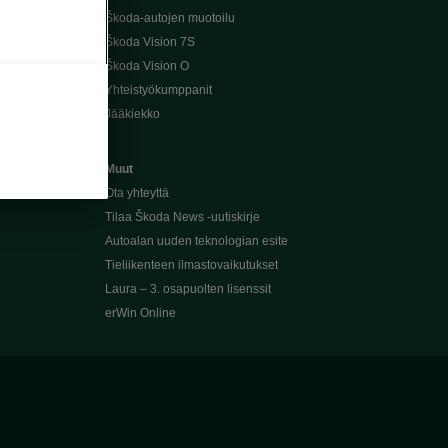
Škoda-autojen muotoilu
Škoda Vision 7S
Škoda Vision O
Yhteistyökumppanit
Jääkiekko
Muut
Ota yhteyttä
Tilaa Škoda News -uutiskirje
Autoalan uuden teknologian esite
Tieliikenteen ilmastovaikutukset
Laura – 3. osapuolten lisenssit
erWin Online