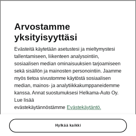
Arvostamme
Vaihde
yksityisyyttäsi
010 436 2000
Evästeitä käytetään asetustesi ja mieltymystesi
Kysymykset ja palaute
tallentamiseen, liikenteen analysointiin,
sosiaalisen median ominaisuuksien tarjoamiseen
sekä sisällön ja mainosten personointiin. Jaamme
myös tietoa sivustomme käytöstä sosiaalisen
median, mainos- ja analytiikkakumppaneidemme
kanssa. Annat suostumuksesi Helkama-Auto Oy.
Katso myös
Lue lisää
Rakenna Škoda
evästekäytännöstämme
Evästekäytäntö.
Jälleenmyyjät ja huolto
Hylkää kaikki
Heti vapaat Škoda-mallit