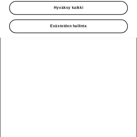
Käyttöohjeet
Hyväksy kaikki
Škoda Shop
Evästeiden hallinta
Edut
Käyttöohjeet
Osta Škoda
Avustinjärjestelmät
Näytä
Škoda
verkossa
kaikki
automallit
Entä jos oletkin
Škoda
jo perillä?
Yksityisleasing
Sähköautot ja
Peaq
hybridit
Rekrytointi
Škodan
Epiq
Vakuutus
Sähköautot ja
Ota yhteyttä
hybridit
Elroq
Joustava
Historia
Ladattavat
Enyaq
Škoda
hybridit
Huolenpitosopimus
Vastuullisuus
Enyaq Coupé
Vinkkejä
Avustinjärjestelmät
Tietoa akuista