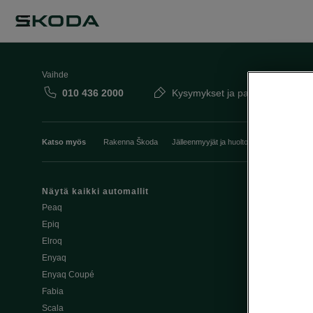
Vaihde
010 436 2000
Kysymykset ja palaute
Katso myös
Rakenna Škoda
Jälleenmyyjät ja huolto
Heti vapaat Šk
Näytä kaikki automallit
Edut
Peaq
Osta Škoda v
Epiq
Škoda Yksityi
Elroq
Škodan Vaku
Enyaq
Joustava
Enyaq Coupé
Škoda Huole
Fabia
Avustinjärjes
Scala
Yritysautot