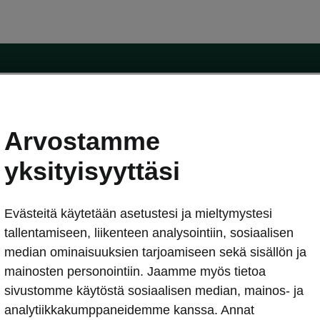
Arvostamme
oda-mallit
Käyttöohjeet
Škoda Shop
yksityisyyttäsi
Käyttöohjeet
Evästeitä käytetään asetustesi ja mieltymystesi
erkossa
Avustinjärjestelmät
sleasing
tallentamiseen, liikenteen analysointiin, sosiaalisen
utus
median ominaisuuksien tarjoamiseen sekä sisällön ja
Sähköautot ja hybridit
Sähköautot ja hybridit
mainosten personointiin. Jaamme myös tietoa
npitosopimus
Ladattavat hybridit
sivustomme käytöstä sosiaalisen median, mainos- ja
telmät
Vinkkejä sähköautoiluun
analytiikkakumppaneidemme kanssa. Annat