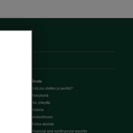
Škoda
Entä jos oletkin jo perillä?
Rekrytointi
Ota yhteyttä
Historia
Vastuullisuus
Tietoa akuista
Financial and nonfinancial reportin