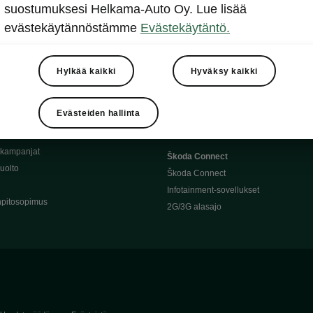
Täyssähköauton huoltaminen
suostumuksesi Helkama-Auto Oy. Lue lisää
llit
Ajoakku ja turvallisuus
evästekäytännöstämme
Evästekäytäntö.
asturimallit
Ohjelmiston päivitys
Julkinen lataus
tajalle
Kotilataus
Hylkää kaikki
Hyväksy kaikki
huoltoon?
Latauspisteet kartalla
 Škoda-varaosat
Latausaikalaskuri
Evästeiden hallinta
Škoda-moottoriöljyt
Toimintamatkalaskuri
ukampanjat
Škoda Connect
uolto
Škoda Connect
Infotainment-sovellukset
pitosopimus
2G/3G alasajo