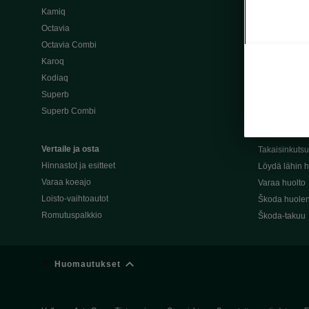
Kamiq
Škoda 4×4 -ma
Octavia
Škoda-katuma
Octavia Combi
Karoq
Palvelut omis
Kodiaq
Miksi merkki
Superb
Alkuperäiset
Superb Combi
Alkuperäiset 
Škodan Reilu
Vertaile ja osta
Takaisinkuts
Hinnastot ja esitteet
Löydä lähin h
Varaa koeajo
Varaa huolto
Loisto-vaihtoautot
Škoda huolen
Romutuspalkkio
Škoda-takuu
Huomautukset