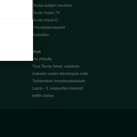
Škoda-autojen muotoilu
Škoda Vision 7S
Škoda Vision O
Yhteistyökumppanit
Jääkiekko
Muut
Ota yhteyttä
Tilaa Škoda News -uutiskirje
Autoalan uuden teknologian esite
Tieliikenteen ilmastovaikutukset
Laura – 3. osapuolten lisenssit
erWin Online