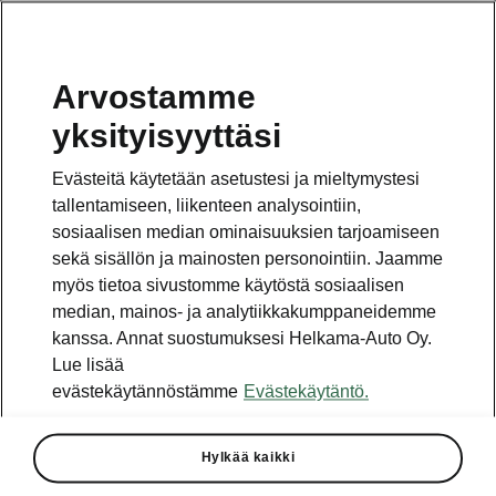
Arvostamme
Vaihde
yksityisyyttäsi
010 436 2000
Evästeitä käytetään asetustesi ja mieltymystesi
Kysymykset ja palaute
tallentamiseen, liikenteen analysointiin,
sosiaalisen median ominaisuuksien tarjoamiseen
sekä sisällön ja mainosten personointiin. Jaamme
myös tietoa sivustomme käytöstä sosiaalisen
median, mainos- ja analytiikkakumppaneidemme
kanssa. Annat suostumuksesi Helkama-Auto Oy.
Katso myös
Lue lisää
Rakenna Škoda
evästekäytännöstämme
Evästekäytäntö.
Jälleenmyyjät ja huolto
Hylkää kaikki
Heti vapaat Škoda-mallit