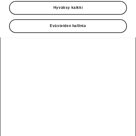
Käyttöohjeet
Hyväksy kaikki
Škoda Shop
Evästeiden hallinta
Edut
Käyttöohjeet
Osta Škoda
Avustinjärjestelmät
Näytä
Škoda
verkossa
kaikki
automallit
Entä jos oletkin
Škoda
jo perillä?
Yksityisleasing
Sähköautot ja
Peaq
hybridit
Rekrytointi
Škodan
Epiq
Vakuutus
Sähköautot ja
Ota yhteyttä
hybridit
Elroq
Joustava
Historia
Ladattavat
Enyaq
Škoda
hybridit
Huolenpitosopimus
Vastuullisuus
Enyaq Coupé
Vinkkejä
Avustinjärjestelmät
Tietoa akuista