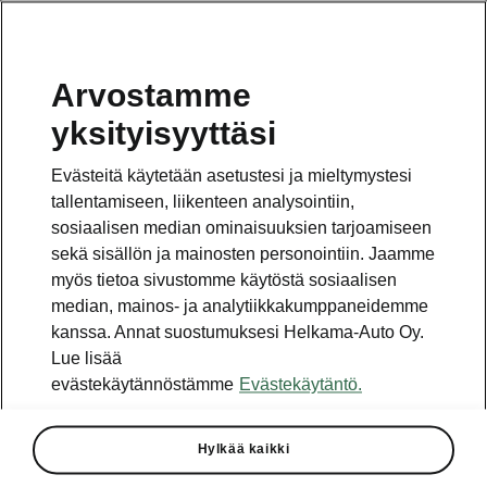
Arvostamme
Vaihde
yksityisyyttäsi
010 436 2000
Evästeitä käytetään asetustesi ja mieltymystesi
Kysymykset ja palaute
tallentamiseen, liikenteen analysointiin,
sosiaalisen median ominaisuuksien tarjoamiseen
sekä sisällön ja mainosten personointiin. Jaamme
myös tietoa sivustomme käytöstä sosiaalisen
median, mainos- ja analytiikkakumppaneidemme
kanssa. Annat suostumuksesi Helkama-Auto Oy.
Katso myös
Lue lisää
Rakenna Škoda
evästekäytännöstämme
Evästekäytäntö.
Jälleenmyyjät ja huolto
Hylkää kaikki
Heti vapaat Škoda-mallit