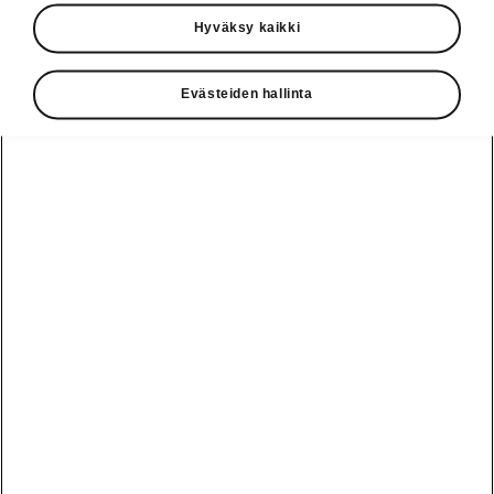
Käyttöohjeet
Hyväksy kaikki
Škoda Shop
Evästeiden hallinta
Edut
Käyttöohjeet
Osta Škoda
Avustinjärjestelmät
Näytä
Škoda
verkossa
kaikki
automallit
Entä jos oletkin
Škoda
jo perillä?
Yksityisleasing
Sähköautot ja
Peaq
hybridit
Rekrytointi
Škodan
Epiq
Vakuutus
Sähköautot ja
Ota yhteyttä
hybridit
Elroq
Joustava
Historia
Ladattavat
Enyaq
Škoda
hybridit
Huolenpitosopimus
Vastuullisuus
Enyaq Coupé
Vinkkejä
Avustinjärjestelmät
Tietoa akuista