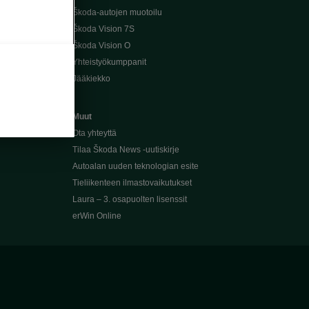
Škoda-autojen muotoilu
Škoda Vision 7S
Škoda Vision O
Yhteistyökumppanit
Jääkiekko
Muut
Ota yhteyttä
Tilaa Škoda News -uutiskirje
Autoalan uuden teknologian esite
Tieliikenteen ilmastovaikutukset
Laura – 3. osapuolten lisenssit
erWin Online