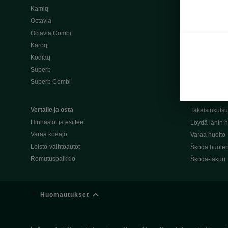
Kamiq
Škoda 4×4 -ma
Octavia
Škoda-katuma
Octavia Combi
Karoq
Palvelut omis
Kodiaq
Miksi merkki
Superb
Alkuperäiset
Superb Combi
Alkuperäiset 
Škodan Reilu
Vertaile ja osta
Takaisinkuts
Hinnastot ja esitteet
Löydä lähin h
Varaa koeajo
Varaa huolto
Loisto-vaihtoautot
Škoda huolen
Romutuspalkkio
Škoda-takuu
Huomautukset