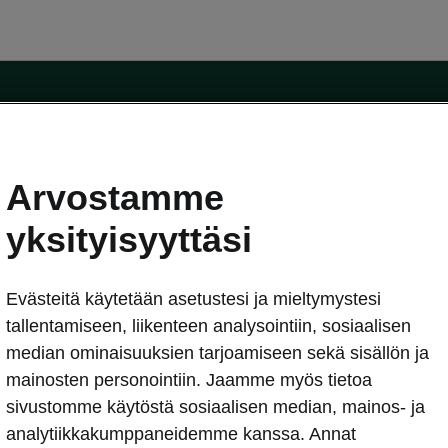
Arvostamme
oda-mallit
Käyttöohjeet
Škoda Shop
yksityisyyttäsi
Käyttöohjeet
Evästeitä käytetään asetustesi ja mieltymystesi
erkossa
Avustinjärjestelmät
sleasing
tallentamiseen, liikenteen analysointiin, sosiaalisen
utus
median ominaisuuksien tarjoamiseen sekä sisällön ja
Sähköautot ja hybridit
Sähköautot ja hybridit
mainosten personointiin. Jaamme myös tietoa
npitosopimus
Ladattavat hybridit
sivustomme käytöstä sosiaalisen median, mainos- ja
telmät
Vinkkejä sähköautoiluun
analytiikkakumppaneidemme kanssa. Annat