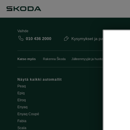
Vaihde
010 436 2000
Kysymykset ja palaute
Katso myös
Rakenna Škoda
Jälleenmyyjät ja huolto
Heti vapaat Šk
Näytä kaikki automallit
Edut
Peaq
Osta Škoda v
Epiq
Škoda Yksityi
Elroq
Škodan Vaku
Enyaq
Joustava
Enyaq Coupé
Škoda Huole
Fabia
Avustinjärjes
Scala
Yritysautot