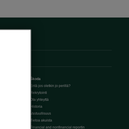
Škoda
Entä jos oletkin jo perillä?
Rekrytointi
Ota yhteyttä
Historia
Vastuullisuus
Tietoa akuista
Financial and nonfinancial reportin