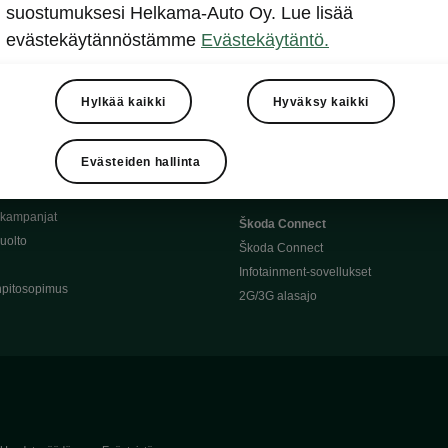
Täyssähköauton huoltaminen
suostumuksesi Helkama-Auto Oy. Lue lisää
llit
Ajoakku ja turvallisuus
evästekäytännöstämme
Evästekäytäntö.
asturimallit
Ohjelmiston päivitys
Julkinen lataus
tajalle
Kotilataus
Hylkää kaikki
Hyväksy kaikki
huoltoon?
Latauspisteet kartalla
 Škoda-varaosat
Latausaikalaskuri
Evästeiden hallinta
Škoda-moottoriöljyt
Toimintamatkalaskuri
ukampanjat
Škoda Connect
uolto
Škoda Connect
Infotainment-sovellukset
pitosopimus
2G/3G alasajo