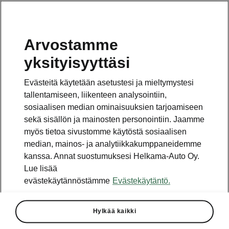
Arvostamme
Vaihde
yksityisyyttäsi
010 436 2000
Evästeitä käytetään asetustesi ja mieltymystesi
Kysymykset ja palaute
tallentamiseen, liikenteen analysointiin,
sosiaalisen median ominaisuuksien tarjoamiseen
sekä sisällön ja mainosten personointiin. Jaamme
myös tietoa sivustomme käytöstä sosiaalisen
median, mainos- ja analytiikkakumppaneidemme
kanssa. Annat suostumuksesi Helkama-Auto Oy.
Katso myös
Lue lisää
Rakenna Škoda
evästekäytännöstämme
Evästekäytäntö.
Jälleenmyyjät ja huolto
Hylkää kaikki
Heti vapaat Škoda-mallit