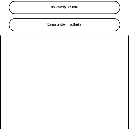
Käyttöohjeet
Hyväksy kaikki
Škoda Shop
Evästeiden hallinta
Edut
Käyttöohjeet
Osta Škoda
Avustinjärjestelmät
Näytä
Škoda
verkossa
kaikki
automallit
Entä jos oletkin
Škoda
jo perillä?
Yksityisleasing
Sähköautot ja
Peaq
hybridit
Rekrytointi
Škodan
Epiq
Vakuutus
Sähköautot ja
Ota yhteyttä
hybridit
Elroq
Joustava
Historia
Ladattavat
Enyaq
Škoda
hybridit
Huolenpitosopimus
Vastuullisuus
Enyaq Coupé
Vinkkejä
Avustinjärjestelmät
Tietoa akuista