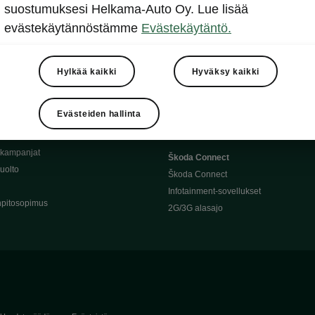
Täyssähköauton huoltaminen
suostumuksesi Helkama-Auto Oy. Lue lisää
llit
Ajoakku ja turvallisuus
evästekäytännöstämme
Evästekäytäntö.
asturimallit
Ohjelmiston päivitys
Julkinen lataus
tajalle
Kotilataus
Hylkää kaikki
Hyväksy kaikki
huoltoon?
Latauspisteet kartalla
 Škoda-varaosat
Latausaikalaskuri
Evästeiden hallinta
Škoda-moottoriöljyt
Toimintamatkalaskuri
ukampanjat
Škoda Connect
uolto
Škoda Connect
Infotainment-sovellukset
pitosopimus
2G/3G alasajo