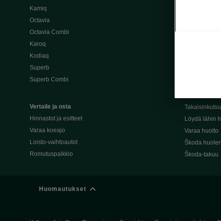
Kamiq
Škoda 4×4 -ma
Octavia
Škoda-katuma
Octavia Combi
Karoq
Palvelut omis
Kodiaq
Miksi merkki
Superb
Alkuperäiset
Superb Combi
Alkuperäiset 
Škodan Reilu
Vertaile ja osta
Takaisinkuts
Hinnastot ja esitteet
Löydä lähin h
Varaa koeajo
Varaa huolto
Loisto-vaihtoautot
Škoda huolen
Romutuspalkkio
Škoda-takuu
Huomautukset