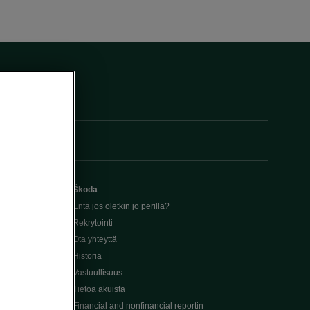
Škoda
Entä jos oletkin jo perillä?
Rekrytointi
Ota yhteyttä
Historia
Vastuullisuus
Tietoa akuista
Financial and nonfinancial reportin