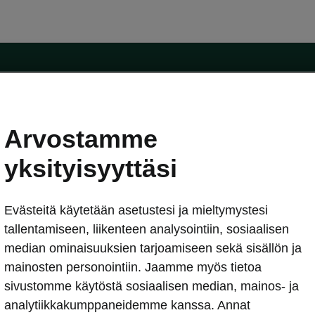
Arvostamme
oda-mallit
Käyttöohjeet
Škoda Shop
yksityisyyttäsi
Käyttöohjeet
Evästeitä käytetään asetustesi ja mieltymystesi
erkossa
Avustinjärjestelmät
sleasing
tallentamiseen, liikenteen analysointiin, sosiaalisen
utus
median ominaisuuksien tarjoamiseen sekä sisällön ja
Sähköautot ja hybridit
Sähköautot ja hybridit
mainosten personointiin. Jaamme myös tietoa
npitosopimus
Ladattavat hybridit
sivustomme käytöstä sosiaalisen median, mainos- ja
telmät
Vinkkejä sähköautoiluun
analytiikkakumppaneidemme kanssa. Annat