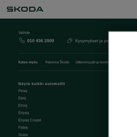
Vaihde
010 436 2000
Kysymykset ja palaute
Katso myös
Rakenna Škoda
Jälleenmyyjät ja huolto
Heti vapaat Šk
Näytä kaikki automallit
Edut
Peaq
Osta Škoda v
Epiq
Škoda Yksityi
Elroq
Škodan Vaku
Enyaq
Joustava
Enyaq Coupé
Škoda Huole
Fabia
Avustinjärjes
Scala
Yritysautot