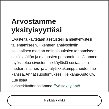
Arvostamme
Vaihde
yksityisyyttäsi
010 436 2000
Evästeitä käytetään asetustesi ja mieltymystesi
Kysymykset ja palaute
tallentamiseen, liikenteen analysointiin,
sosiaalisen median ominaisuuksien tarjoamiseen
sekä sisällön ja mainosten personointiin. Jaamme
myös tietoa sivustomme käytöstä sosiaalisen
median, mainos- ja analytiikkakumppaneidemme
kanssa. Annat suostumuksesi Helkama-Auto Oy.
Katso myös
Lue lisää
Rakenna Škoda
evästekäytännöstämme
Evästekäytäntö.
Jälleenmyyjät ja huolto
Hylkää kaikki
Heti vapaat Škoda-mallit