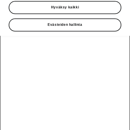
Käyttöohjeet
Hyväksy kaikki
Škoda Shop
Evästeiden hallinta
Edut
Käyttöohjeet
Osta Škoda
Avustinjärjestelmät
Näytä
Škoda
verkossa
kaikki
automallit
Entä jos oletkin
Škoda
jo perillä?
Yksityisleasing
Sähköautot ja
Peaq
hybridit
Rekrytointi
Škodan
Epiq
Vakuutus
Sähköautot ja
Ota yhteyttä
hybridit
Elroq
Joustava
Historia
Ladattavat
Enyaq
Škoda
hybridit
Huolenpitosopimus
Vastuullisuus
Enyaq Coupé
Vinkkejä
Avustinjärjestelmät
Tietoa akuista