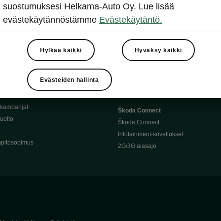
Täyssähköauton huoltaminen
suostumuksesi Helkama-Auto Oy. Lue lisää
llit
Ajoakku ja turvallisuus
evästekäytännöstämme
Evästekäytäntö.
asturimallit
Ohjelmiston päivitys
Julkinen lataus
tajalle
Kotilataus
Hylkää kaikki
Hyväksy kaikki
huoltoon?
Latauspisteet kartalla
 Škoda-varaosat
Latausaikalaskuri
Evästeiden hallinta
Škoda-moottoriöljyt
Toimintamatkalaskuri
ukampanjat
Škoda Connect
uolto
Škoda Connect
Infotainment-sovellukset
pitosopimus
2G/3G alasajo