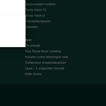
Škoda-autojen muotoilu
Škoda Vision 7S
Škoda Vision O
Yhteistyökumppanit
Jääkiekko
Muut
Ota yhteyttä
Tilaa Škoda News -uutiskirje
Autoalan uuden teknologian esite
Tieliikenteen ilmastovaikutukset
Laura – 3. osapuolten lisenssit
erWin Online