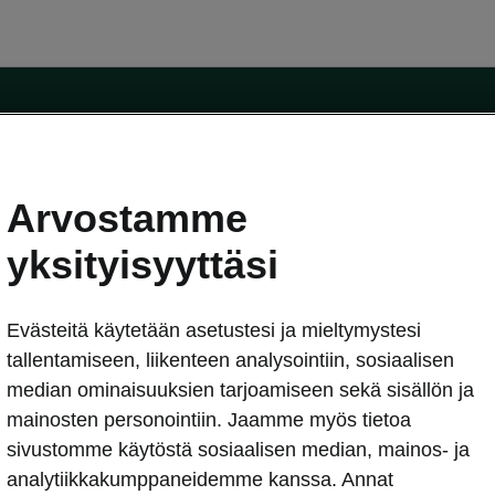
Arvostamme
oda-mallit
Käyttöohjeet
Škoda Shop
yksityisyyttäsi
Käyttöohjeet
Evästeitä käytetään asetustesi ja mieltymystesi
erkossa
Avustinjärjestelmät
sleasing
tallentamiseen, liikenteen analysointiin, sosiaalisen
utus
median ominaisuuksien tarjoamiseen sekä sisällön ja
Sähköautot ja hybridit
Sähköautot ja hybridit
mainosten personointiin. Jaamme myös tietoa
npitosopimus
Ladattavat hybridit
sivustomme käytöstä sosiaalisen median, mainos- ja
telmät
Vinkkejä sähköautoiluun
analytiikkakumppaneidemme kanssa. Annat