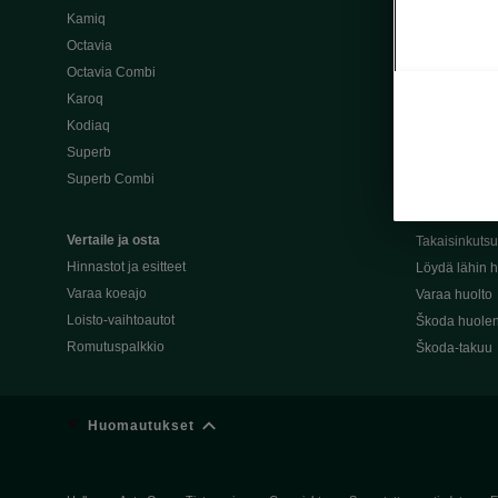
Kamiq
Škoda 4×4 -ma
Octavia
Škoda-katuma
Octavia Combi
Karoq
Palvelut omis
Kodiaq
Miksi merkki
Superb
Alkuperäiset
Superb Combi
Alkuperäiset 
Škodan Reilu
Vertaile ja osta
Takaisinkuts
Hinnastot ja esitteet
Löydä lähin h
Varaa koeajo
Varaa huolto
Loisto-vaihtoautot
Škoda huolen
Romutuspalkkio
Škoda-takuu
Huomautukset