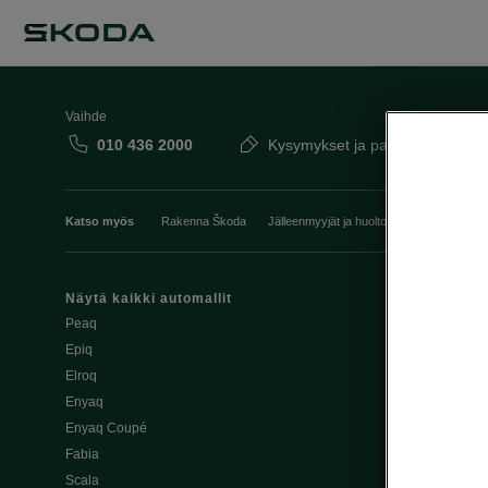
Vaihde
010 436 2000
Kysymykset ja palaute
Katso myös
Rakenna Škoda
Jälleenmyyjät ja huolto
Heti vapaat Šk
Näytä kaikki automallit
Edut
Peaq
Osta Škoda v
Epiq
Škoda Yksityi
Elroq
Škodan Vaku
Enyaq
Joustava
Enyaq Coupé
Škoda Huole
Fabia
Avustinjärjes
Scala
Yritysautot