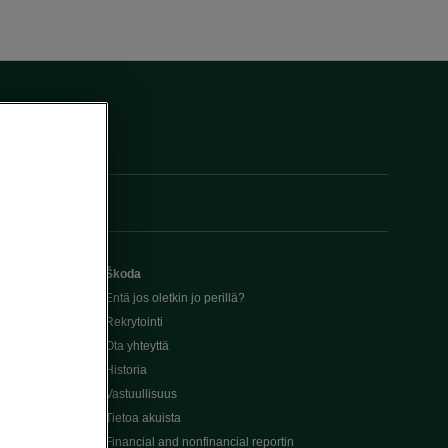
Škoda
Entä jos oletkin jo perillä?
Rekrytointi
Ota yhteyttä
Historia
Vastuullisuus
Tietoa akuista
Financial and nonfinancial reportin