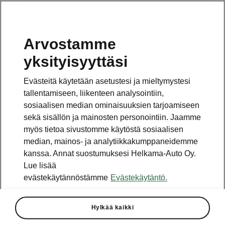
Arvostamme
Vaihde
yksityisyyttäsi
010 436 2000
Evästeitä käytetään asetustesi ja mieltymystesi
Kysymykset ja palaute
tallentamiseen, liikenteen analysointiin,
sosiaalisen median ominaisuuksien tarjoamiseen
sekä sisällön ja mainosten personointiin. Jaamme
myös tietoa sivustomme käytöstä sosiaalisen
median, mainos- ja analytiikkakumppaneidemme
kanssa. Annat suostumuksesi Helkama-Auto Oy.
Katso myös
Lue lisää
Rakenna Škoda
evästekäytännöstämme
Evästekäytäntö.
Jälleenmyyjät ja huolto
Hylkää kaikki
Heti vapaat Škoda-mallit