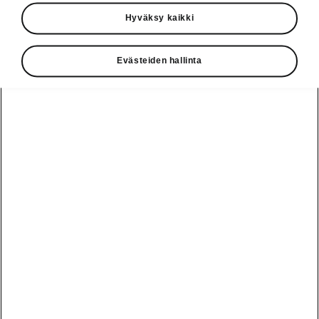
Käyttöohjeet
Hyväksy kaikki
Škoda Shop
Evästeiden hallinta
Edut
Käyttöohjeet
Osta Škoda
Avustinjärjestelmät
Näytä
Škoda
verkossa
kaikki
automallit
Entä jos oletkin
Škoda
jo perillä?
Yksityisleasing
Sähköautot ja
Peaq
hybridit
Rekrytointi
Škodan
Epiq
Vakuutus
Sähköautot ja
Ota yhteyttä
hybridit
Elroq
Joustava
Historia
Ladattavat
Enyaq
Škoda
hybridit
Huolenpitosopimus
Vastuullisuus
Enyaq Coupé
Vinkkejä
Avustinjärjestelmät
Tietoa akuista