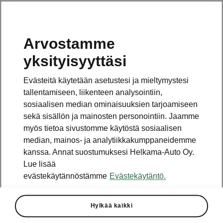
Arvostamme
Vaihde
yksityisyyttäsi
010 436 2000
Evästeitä käytetään asetustesi ja mieltymystesi
Kysymykset ja palaute
tallentamiseen, liikenteen analysointiin,
sosiaalisen median ominaisuuksien tarjoamiseen
sekä sisällön ja mainosten personointiin. Jaamme
myös tietoa sivustomme käytöstä sosiaalisen
median, mainos- ja analytiikkakumppaneidemme
kanssa. Annat suostumuksesi Helkama-Auto Oy.
Katso myös
Lue lisää
Rakenna Škoda
evästekäytännöstämme
Evästekäytäntö.
Jälleenmyyjät ja huolto
Hylkää kaikki
Heti vapaat Škoda-mallit