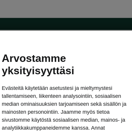
Arvostamme
oda-mallit
Käyttöohjeet
Škoda Shop
yksityisyyttäsi
Käyttöohjeet
Evästeitä käytetään asetustesi ja mieltymystesi
erkossa
Avustinjärjestelmät
sleasing
tallentamiseen, liikenteen analysointiin, sosiaalisen
utus
median ominaisuuksien tarjoamiseen sekä sisällön ja
Sähköautot ja hybridit
Sähköautot ja hybridit
mainosten personointiin. Jaamme myös tietoa
npitosopimus
Ladattavat hybridit
sivustomme käytöstä sosiaalisen median, mainos- ja
telmät
Vinkkejä sähköautoiluun
analytiikkakumppaneidemme kanssa. Annat