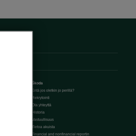
Škoda
Entä jos oletkin jo perillä?
Rekrytointi
Ota yhteyttä
Historia
Vastuullisuus
Tietoa akuista
Financial and nonfinancial reportin