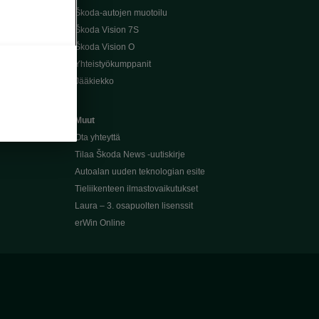
Škoda-autojen muotoilu
Škoda Vision 7S
Škoda Vision O
Yhteistyökumppanit
Jääkiekko
Muut
Ota yhteyttä
Tilaa Škoda News -uutiskirje
Autoalan uuden teknologian esite
Tieliikenteen ilmastovaikutukset
Laura – 3. osapuolten lisenssit
erWin Online