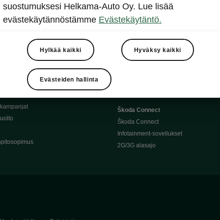
Täyssähköauton huoltaminen
suostumuksesi Helkama-Auto Oy. Lue lisää
llit
Ajoakku ja turvallisuus
evästekäytännöstämme
Evästekäytäntö.
asturimallit
Ohjelmiston päivitys
Julkinen lataus
tajalle
Kotilataus
Hylkää kaikki
Hyväksy kaikki
huoltoon?
Latauspisteet kartalla
 Škoda-varaosat
Latausaikalaskuri
Evästeiden hallinta
Škoda-moottoriöljyt
Toimintamatkalaskuri
ukampanjat
Škoda Connect
uolto
Škoda Connect
Infotainment-sovellukset
pitosopimus
2G/3G alasajo