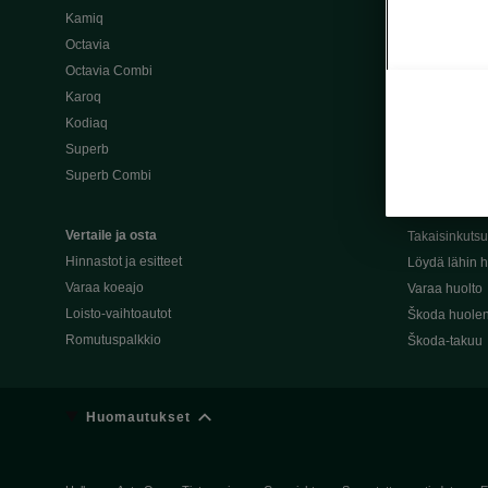
Kamiq
Škoda 4×4 -ma
Octavia
Škoda-katuma
Octavia Combi
Karoq
Palvelut omis
Kodiaq
Miksi merkki
Superb
Alkuperäiset
Superb Combi
Alkuperäiset 
Škodan Reilu
Vertaile ja osta
Takaisinkuts
Hinnastot ja esitteet
Löydä lähin h
Varaa koeajo
Varaa huolto
Loisto-vaihtoautot
Škoda huolen
Romutuspalkkio
Škoda-takuu
Huomautukset