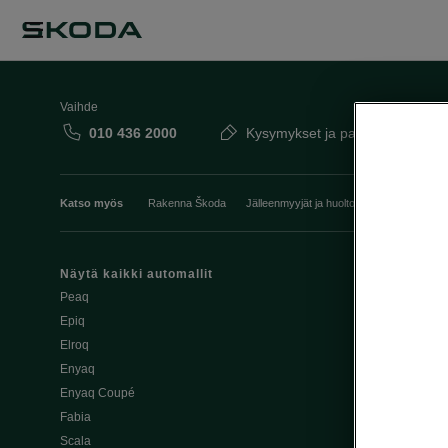
Vaihde
010 436 2000
Kysymykset ja palaute
Katso myös
Rakenna Škoda
Jälleenmyyjät ja huolto
Heti vapaat Šk
Näytä kaikki automallit
Edut
Peaq
Osta Škoda v
Epiq
Škoda Yksityi
Elroq
Škodan Vaku
Enyaq
Joustava
Enyaq Coupé
Škoda Huole
Fabia
Avustinjärjes
Scala
Yritysautot