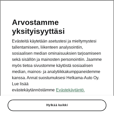
Arvostamme
Vaihde
yksityisyyttäsi
010 436 2000
Evästeitä käytetään asetustesi ja mieltymystesi
Kysymykset ja palaute
tallentamiseen, liikenteen analysointiin,
sosiaalisen median ominaisuuksien tarjoamiseen
sekä sisällön ja mainosten personointiin. Jaamme
myös tietoa sivustomme käytöstä sosiaalisen
median, mainos- ja analytiikkakumppaneidemme
kanssa. Annat suostumuksesi Helkama-Auto Oy.
Katso myös
Lue lisää
Rakenna Škoda
evästekäytännöstämme
Evästekäytäntö.
Jälleenmyyjät ja huolto
Hylkää kaikki
Heti vapaat Škoda-mallit