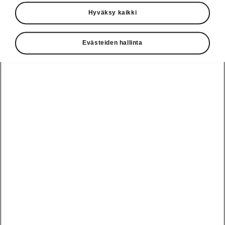
Käyttöohjeet
Hyväksy kaikki
Škoda Shop
Evästeiden hallinta
Edut
Käyttöohjeet
Osta Škoda
Avustinjärjestelmät
Näytä
Škoda
verkossa
kaikki
automallit
Entä jos oletkin
Škoda
jo perillä?
Yksityisleasing
Sähköautot ja
Peaq
hybridit
Rekrytointi
Škodan
Epiq
Vakuutus
Sähköautot ja
Ota yhteyttä
hybridit
Elroq
Joustava
Historia
Ladattavat
Enyaq
Škoda
hybridit
Huolenpitosopimus
Vastuullisuus
Enyaq Coupé
Vinkkejä
Avustinjärjestelmät
Tietoa akuista