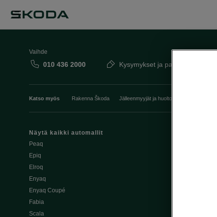
Vaihde
010 436 2000
Kysymykset ja palaute
Katso myös
Rakenna Škoda
Jälleenmyyjät ja huolto
Heti vapaat Šk
Näytä kaikki automallit
Edut
Peaq
Osta Škoda v
Epiq
Škoda Yksityi
Elroq
Škodan Vaku
Enyaq
Joustava
Enyaq Coupé
Škoda Huole
Fabia
Avustinjärjes
Scala
Yritysautot