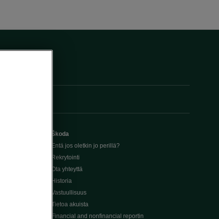
Škoda
Entä jos oletkin jo perillä?
Rekrytointi
Ota yhteyttä
Historia
Vastuullisuus
Tietoa akuista
Financial and nonfinancial reportin