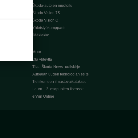
Škoda-autojen muotoilu
Škoda Vision 7S
Škoda Vision O
Yhteistyökumppanit
Jääkiekko
Muut
Ota yhteyttä
Tilaa Škoda News -uutiskirje
Autoalan uuden teknologian esite
Tieliikenteen ilmastovaikutukset
Laura – 3. osapuolten lisenssit
erWin Online