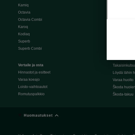
Kamiq
Škoda 4×4 -ma
Octavia
Škoda-katuma
Octavia Combi
Karoq
Palvelut omis
Kodiaq
Miksi merkki
Superb
Alkuperäiset
Superb Combi
Alkuperäiset 
Škodan Reilu
Vertaile ja osta
Takaisinkuts
Hinnastot ja esitteet
Löydä lähin h
Varaa koeajo
Varaa huolto
Loisto-vaihtoautot
Škoda huolen
Romutuspalkkio
Škoda-takuu
Huomautukset