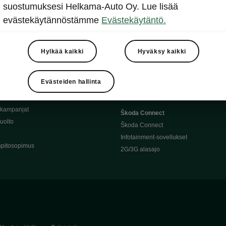
Täyssähköauton huoltaminen
suostumuksesi Helkama-Auto Oy. Lue lisää
llit
Ajoakku ja turvallisuus
evästekäytännöstämme
Evästekäytäntö.
asturimallit
Ohjelmiston päivitys
Julkinen lataus
tajalle
Kotilataus
Hylkää kaikki
Hyväksy kaikki
huoltoon?
Latauspisteet kartalla
 Škoda-varaosat
Latausaikalaskuri
Evästeiden hallinta
Škoda-moottoriöljyt
Toimintamatkalaskuri
ukampanjat
Škoda Connect
uolto
Škoda Connect
Infotainment-sovellukset
pitosopimus
2G/3G alasajo