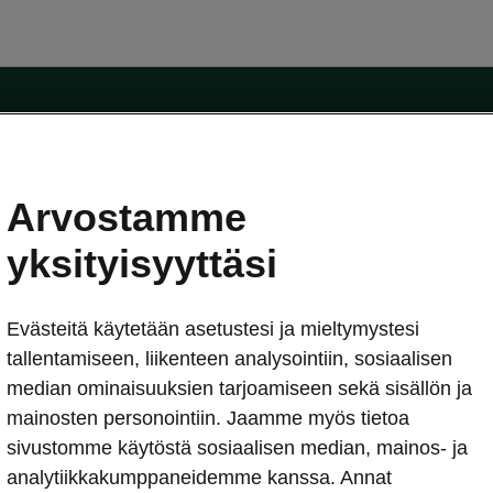
Arvostamme
oda-mallit
Käyttöohjeet
Škoda Shop
yksityisyyttäsi
Käyttöohjeet
Evästeitä käytetään asetustesi ja mieltymystesi
erkossa
Avustinjärjestelmät
sleasing
tallentamiseen, liikenteen analysointiin, sosiaalisen
utus
median ominaisuuksien tarjoamiseen sekä sisällön ja
Sähköautot ja hybridit
Sähköautot ja hybridit
mainosten personointiin. Jaamme myös tietoa
npitosopimus
Ladattavat hybridit
sivustomme käytöstä sosiaalisen median, mainos- ja
telmät
Vinkkejä sähköautoiluun
analytiikkakumppaneidemme kanssa. Annat