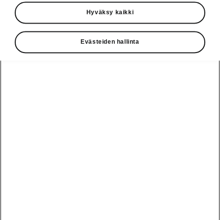
Käyttöohjeet
Hyväksy kaikki
Škoda Shop
Evästeiden hallinta
Edut
Käyttöohjeet
Osta Škoda
Avustinjärjestelmät
Näytä
Škoda
verkossa
kaikki
automallit
Entä jos oletkin
Škoda
jo perillä?
Yksityisleasing
Sähköautot ja
Peaq
hybridit
Rekrytointi
Škodan
Epiq
Vakuutus
Sähköautot ja
Ota yhteyttä
hybridit
Elroq
Joustava
Historia
Ladattavat
Enyaq
Škoda
hybridit
Huolenpitosopimus
Vastuullisuus
Enyaq Coupé
Vinkkejä
Avustinjärjestelmät
Tietoa akuista