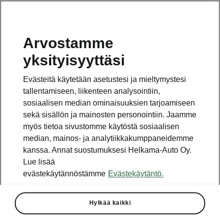
Arvostamme
Vaihde
yksityisyyttäsi
010 436 2000
Evästeitä käytetään asetustesi ja mieltymystesi
Kysymykset ja palaute
tallentamiseen, liikenteen analysointiin,
sosiaalisen median ominaisuuksien tarjoamiseen
sekä sisällön ja mainosten personointiin. Jaamme
myös tietoa sivustomme käytöstä sosiaalisen
median, mainos- ja analytiikkakumppaneidemme
kanssa. Annat suostumuksesi Helkama-Auto Oy.
Katso myös
Lue lisää
Rakenna Škoda
evästekäytännöstämme
Evästekäytäntö.
Jälleenmyyjät ja huolto
Hylkää kaikki
Heti vapaat Škoda-mallit