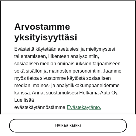
Arvostamme
Vaihde
yksityisyyttäsi
010 436 2000
Evästeitä käytetään asetustesi ja mieltymystesi
Kysymykset ja palaute
tallentamiseen, liikenteen analysointiin,
sosiaalisen median ominaisuuksien tarjoamiseen
sekä sisällön ja mainosten personointiin. Jaamme
myös tietoa sivustomme käytöstä sosiaalisen
median, mainos- ja analytiikkakumppaneidemme
kanssa. Annat suostumuksesi Helkama-Auto Oy.
Katso myös
Lue lisää
Rakenna Škoda
evästekäytännöstämme
Evästekäytäntö.
Jälleenmyyjät ja huolto
Hylkää kaikki
Heti vapaat Škoda-mallit