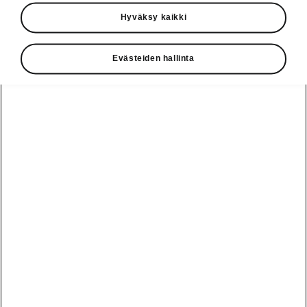
Käyttöohjeet
Hyväksy kaikki
Škoda Shop
Evästeiden hallinta
Edut
Käyttöohjeet
Osta Škoda
Avustinjärjestelmät
Näytä
Škoda
verkossa
kaikki
automallit
Entä jos oletkin
Škoda
jo perillä?
Yksityisleasing
Sähköautot ja
Peaq
hybridit
Rekrytointi
Škodan
Epiq
Vakuutus
Sähköautot ja
Ota yhteyttä
hybridit
Elroq
Joustava
Historia
Ladattavat
Enyaq
Škoda
hybridit
Huolenpitosopimus
Vastuullisuus
Enyaq Coupé
Vinkkejä
Avustinjärjestelmät
Tietoa akuista