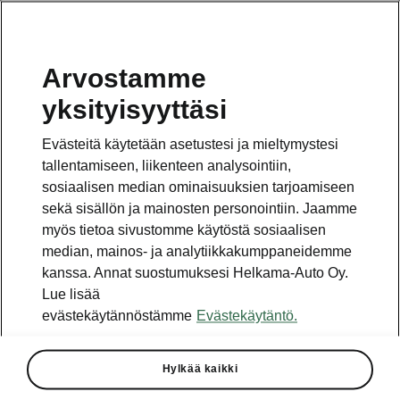
Arvostamme
Vaihde
yksityisyyttäsi
010 436 2000
Evästeitä käytetään asetustesi ja mieltymystesi
Kysymykset ja palaute
tallentamiseen, liikenteen analysointiin,
sosiaalisen median ominaisuuksien tarjoamiseen
sekä sisällön ja mainosten personointiin. Jaamme
myös tietoa sivustomme käytöstä sosiaalisen
median, mainos- ja analytiikkakumppaneidemme
kanssa. Annat suostumuksesi Helkama-Auto Oy.
Katso myös
Lue lisää
Rakenna Škoda
evästekäytännöstämme
Evästekäytäntö.
Jälleenmyyjät ja huolto
Hylkää kaikki
Heti vapaat Škoda-mallit