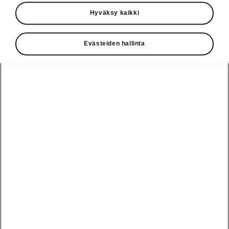
Käyttöohjeet
Hyväksy kaikki
Škoda Shop
Evästeiden hallinta
Edut
Käyttöohjeet
Osta Škoda
Avustinjärjestelmät
Näytä
Škoda
verkossa
kaikki
automallit
Entä jos oletkin
Škoda
jo perillä?
Yksityisleasing
Sähköautot ja
Peaq
hybridit
Rekrytointi
Škodan
Epiq
Vakuutus
Sähköautot ja
Ota yhteyttä
hybridit
Elroq
Joustava
Historia
Ladattavat
Enyaq
Škoda
hybridit
Huolenpitosopimus
Vastuullisuus
Enyaq Coupé
Vinkkejä
Avustinjärjestelmät
Tietoa akuista