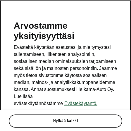
Arvostamme
Vaihde
yksityisyyttäsi
010 436 2000
Evästeitä käytetään asetustesi ja mieltymystesi
Kysymykset ja palaute
tallentamiseen, liikenteen analysointiin,
sosiaalisen median ominaisuuksien tarjoamiseen
sekä sisällön ja mainosten personointiin. Jaamme
myös tietoa sivustomme käytöstä sosiaalisen
median, mainos- ja analytiikkakumppaneidemme
kanssa. Annat suostumuksesi Helkama-Auto Oy.
Katso myös
Lue lisää
Rakenna Škoda
evästekäytännöstämme
Evästekäytäntö.
Jälleenmyyjät ja huolto
Hylkää kaikki
Heti vapaat Škoda-mallit