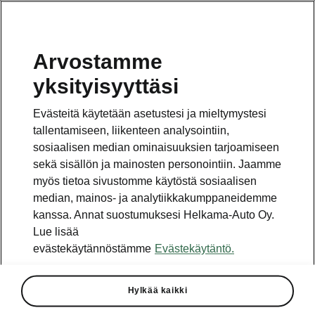
Arvostamme
Vaihde
yksityisyyttäsi
010 436 2000
Evästeitä käytetään asetustesi ja mieltymystesi
Kysymykset ja palaute
tallentamiseen, liikenteen analysointiin,
sosiaalisen median ominaisuuksien tarjoamiseen
sekä sisällön ja mainosten personointiin. Jaamme
myös tietoa sivustomme käytöstä sosiaalisen
median, mainos- ja analytiikkakumppaneidemme
kanssa. Annat suostumuksesi Helkama-Auto Oy.
Katso myös
Lue lisää
Rakenna Škoda
evästekäytännöstämme
Evästekäytäntö.
Jälleenmyyjät ja huolto
Hylkää kaikki
Heti vapaat Škoda-mallit