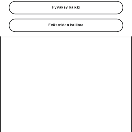
Käyttöohjeet
Hyväksy kaikki
Škoda Shop
Evästeiden hallinta
Edut
Käyttöohjeet
Osta Škoda
Avustinjärjestelmät
Näytä
Škoda
verkossa
kaikki
automallit
Entä jos oletkin
Škoda
jo perillä?
Yksityisleasing
Sähköautot ja
Peaq
hybridit
Rekrytointi
Škodan
Epiq
Vakuutus
Sähköautot ja
Ota yhteyttä
hybridit
Elroq
Joustava
Historia
Ladattavat
Enyaq
Škoda
hybridit
Huolenpitosopimus
Vastuullisuus
Enyaq Coupé
Vinkkejä
Avustinjärjestelmät
Tietoa akuista