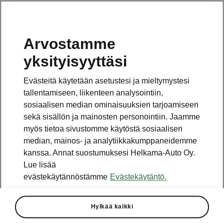
Arvostamme
Vaihde
yksityisyyttäsi
010 436 2000
Evästeitä käytetään asetustesi ja mieltymystesi
Kysymykset ja palaute
tallentamiseen, liikenteen analysointiin,
sosiaalisen median ominaisuuksien tarjoamiseen
sekä sisällön ja mainosten personointiin. Jaamme
myös tietoa sivustomme käytöstä sosiaalisen
median, mainos- ja analytiikkakumppaneidemme
kanssa. Annat suostumuksesi Helkama-Auto Oy.
Katso myös
Lue lisää
Rakenna Škoda
evästekäytännöstämme
Evästekäytäntö.
Jälleenmyyjät ja huolto
Hylkää kaikki
Heti vapaat Škoda-mallit