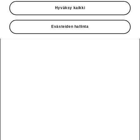
Käyttöohjeet
Hyväksy kaikki
Škoda Shop
Evästeiden hallinta
Edut
Käyttöohjeet
Osta Škoda
Avustinjärjestelmät
Näytä
Škoda
verkossa
kaikki
automallit
Entä jos oletkin
Škoda
jo perillä?
Yksityisleasing
Sähköautot ja
Peaq
hybridit
Rekrytointi
Škodan
Epiq
Vakuutus
Sähköautot ja
Ota yhteyttä
hybridit
Elroq
Joustava
Historia
Ladattavat
Enyaq
Škoda
hybridit
Huolenpitosopimus
Vastuullisuus
Enyaq Coupé
Vinkkejä
Avustinjärjestelmät
Tietoa akuista