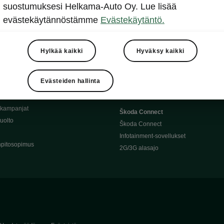
Täyssähköauton huoltaminen
suostumuksesi Helkama-Auto Oy. Lue lisää
llit
Ajoakku ja turvallisuus
evästekäytännöstämme
Evästekäytäntö.
asturimallit
Ohjelmiston päivitys
Julkinen lataus
tajalle
Kotilataus
Hylkää kaikki
Hyväksy kaikki
huoltoon?
Latauspisteet kartalla
 Škoda-varaosat
Latausaikalaskuri
Evästeiden hallinta
Škoda-moottoriöljyt
Toimintamatkalaskuri
ukampanjat
Škoda Connect
uolto
Škoda Connect
Infotainment-sovellukset
pitosopimus
2G/3G alasajo