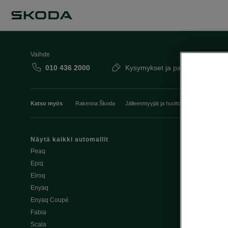
Vaihde
010 436 2000
Kysymykset ja palaute
Katso myös
Rakenna Škoda
Jälleenmyyjät ja huolto
Heti vapaat Šk
Näytä kaikki automallit
Edut
Peaq
Osta Škoda v
Epiq
Škoda Yksityi
Elroq
Škodan Vaku
Enyaq
Joustava
Enyaq Coupé
Škoda Huole
Fabia
Avustinjärjes
Scala
Yritysautot