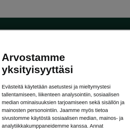
Arvostamme
oda-mallit
Käyttöohjeet
Škoda Shop
yksityisyyttäsi
Käyttöohjeet
Evästeitä käytetään asetustesi ja mieltymystesi
erkossa
Avustinjärjestelmät
sleasing
tallentamiseen, liikenteen analysointiin, sosiaalisen
utus
median ominaisuuksien tarjoamiseen sekä sisällön ja
Sähköautot ja hybridit
Sähköautot ja hybridit
mainosten personointiin. Jaamme myös tietoa
npitosopimus
Ladattavat hybridit
sivustomme käytöstä sosiaalisen median, mainos- ja
telmät
Vinkkejä sähköautoiluun
analytiikkakumppaneidemme kanssa. Annat