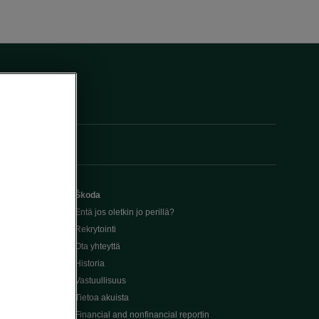
Škoda
Entä jos oletkin jo perillä?
Rekrytointi
Ota yhteyttä
Historia
Vastuullisuus
Tietoa akuista
Financial and nonfinancial reportin