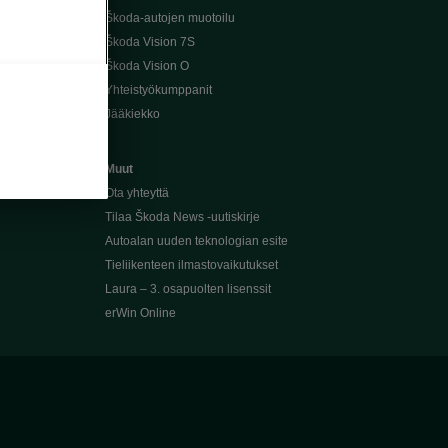
Škoda-autojen muotoilu
Škoda Vision 7S
Škoda Vision O
Yhteistyökumppanit
Jääkiekko
Muut
Ota yhteyttä
Tilaa Škoda News -uutiskirje
Autoalan uuden teknologian esite
Tieliikenteen ilmastovaikutukset
Laura – 3. osapuolten lisenssit
erWin Online