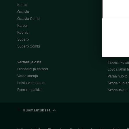
Kamiq
Škoda 4×4 -ma
Octavia
Škoda-katuma
Octavia Combi
Karoq
Palvelut omis
Kodiaq
Miksi merkki
Superb
Alkuperäiset
Superb Combi
Alkuperäiset 
Škodan Reilu
Vertaile ja osta
Takaisinkuts
Hinnastot ja esitteet
Löydä lähin h
Varaa koeajo
Varaa huolto
Loisto-vaihtoautot
Škoda huolen
Romutuspalkkio
Škoda-takuu
Huomautukset