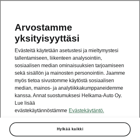
Arvostamme
Vaihde
yksityisyyttäsi
010 436 2000
Evästeitä käytetään asetustesi ja mieltymystesi
Kysymykset ja palaute
tallentamiseen, liikenteen analysointiin,
sosiaalisen median ominaisuuksien tarjoamiseen
sekä sisällön ja mainosten personointiin. Jaamme
myös tietoa sivustomme käytöstä sosiaalisen
median, mainos- ja analytiikkakumppaneidemme
kanssa. Annat suostumuksesi Helkama-Auto Oy.
Katso myös
Lue lisää
Rakenna Škoda
evästekäytännöstämme
Evästekäytäntö.
Jälleenmyyjät ja huolto
Hylkää kaikki
Heti vapaat Škoda-mallit