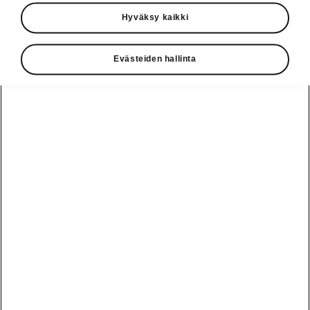
Käyttöohjeet
Hyväksy kaikki
Škoda Shop
Evästeiden hallinta
Edut
Käyttöohjeet
Osta Škoda
Avustinjärjestelmät
Näytä
Škoda
verkossa
kaikki
automallit
Entä jos oletkin
Škoda
jo perillä?
Yksityisleasing
Sähköautot ja
Peaq
hybridit
Rekrytointi
Škodan
Epiq
Vakuutus
Sähköautot ja
Ota yhteyttä
hybridit
Elroq
Joustava
Historia
Ladattavat
Enyaq
Škoda
hybridit
Huolenpitosopimus
Vastuullisuus
Enyaq Coupé
Vinkkejä
Avustinjärjestelmät
Tietoa akuista